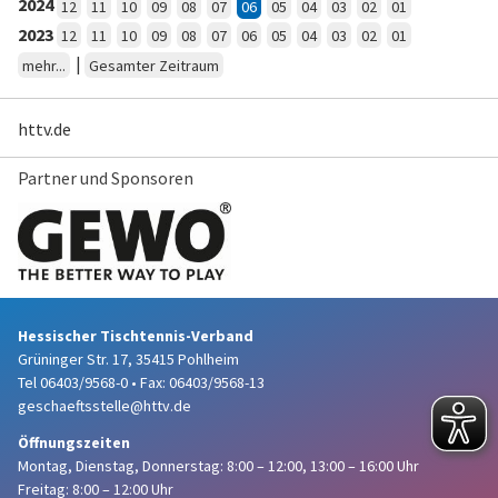
2024
12
11
10
09
08
07
06
05
04
03
02
01
2023
12
11
10
09
08
07
06
05
04
03
02
01
|
mehr...
Gesamter Zeitraum
httv.de
Partner und Sponsoren
Hessischer Tischtennis-Verband
Grüninger Str. 17, 35415 Pohlheim
Tel 06403/9568-0
•
Fax: 06403/9568-13
geschaeftsstelle@httv.de
Öffnungszeiten
Montag, Dienstag, Donnerstag:
8:00 – 12:00,
13:00 – 16:00 Uhr
Freitag: 8:00 – 12:00 Uhr