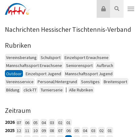
Zum
Login
Suche
Inhalt
Nav
springen
Nachrichten Hessischer Tischtennis-Verband
Rubriken
Vereinsberatung
Schulsport
Einzelsport Erwachsene
Mannschaftssport Erwachsene
Seniorensport
Aufbruch
Outdoor
Einzelsport Jugend
Mannschaftssport Jugend
Vereinsservice
Personal/Hintergrund
Sonstiges
Breitensport
|
Bildung
click-TT
Turnierserie
Alle Rubriken
Zeitraum
2026
07
06
05
04
03
02
01
2025
12
11
10
09
08
07
06
05
04
03
02
01