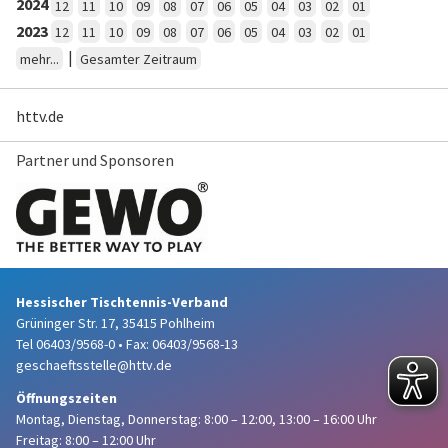
2024
12
11
10
09
08
07
06
05
04
03
02
01
2023
12
11
10
09
08
07
06
05
04
03
02
01
|
mehr...
Gesamter Zeitraum
httv.de
Partner und Sponsoren
Hessischer Tischtennis-Verband
Grüninger Str. 17, 35415 Pohlheim
Tel 06403/9568-0
•
Fax: 06403/9568-13
geschaeftsstelle@httv.de
Öffnungszeiten
Montag, Dienstag, Donnerstag:
8:00 – 12:00,
13:00 – 16:00 Uhr
Freitag: 8:00 – 12:00 Uhr