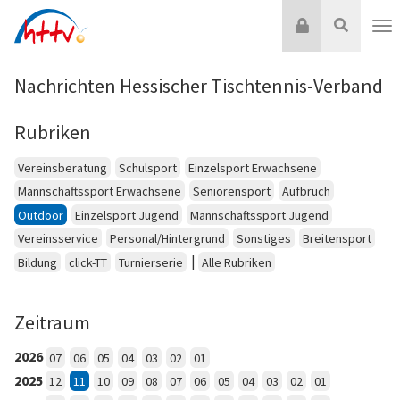
Zum
Login
Suche
Inhalt
Nav
springen
Nachrichten Hessischer Tischtennis-Verband
Rubriken
Vereinsberatung
Schulsport
Einzelsport Erwachsene
Mannschaftssport Erwachsene
Seniorensport
Aufbruch
Outdoor
Einzelsport Jugend
Mannschaftssport Jugend
Vereinsservice
Personal/Hintergrund
Sonstiges
Breitensport
|
Bildung
click-TT
Turnierserie
Alle Rubriken
Zeitraum
2026
07
06
05
04
03
02
01
2025
12
11
10
09
08
07
06
05
04
03
02
01