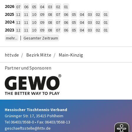
2026
07
06
05
04
03
02
01
2025
12
11
10
09
08
07
06
05
04
03
02
01
2024
12
11
10
09
08
07
06
05
04
03
02
01
2023
12
11
10
09
08
07
06
05
04
03
02
01
|
mehr...
Gesamter Zeitraum
httv.de
Bezirk Mitte
Main-Kinzig
Partner und Sponsoren
Hessischer Tischtennis-Verband
Grüninger Str. 17, 35415 Pohlheim
Tel 06403/9568-0
•
Fax: 06403/9568-13
geschaeftsstelle@httv.de