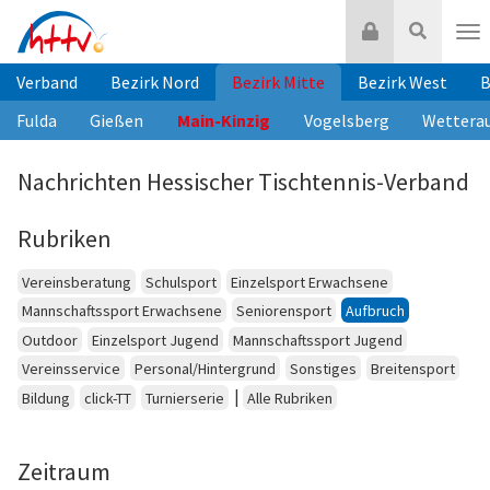
Zum
Login
Suche
Inhalt
Nav
springen
Verband
Bezirk Nord
Bezirk Mitte
Bezirk West
B
Fulda
Gießen
Main-Kinzig
Vogelsberg
Wettera
Nachrichten Hessischer Tischtennis-Verband
Rubriken
Vereinsberatung
Schulsport
Einzelsport Erwachsene
Mannschaftssport Erwachsene
Seniorensport
Aufbruch
Outdoor
Einzelsport Jugend
Mannschaftssport Jugend
Vereinsservice
Personal/Hintergrund
Sonstiges
Breitensport
|
Bildung
click-TT
Turnierserie
Alle Rubriken
Zeitraum