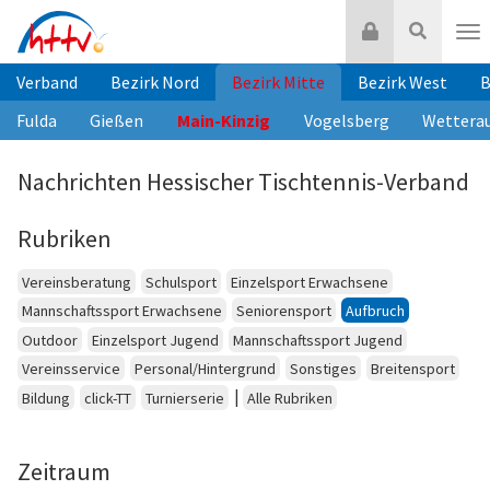
Zum
Login
Suche
Inhalt
Nav
springen
Verband
Bezirk Nord
Bezirk Mitte
Bezirk West
B
Fulda
Gießen
Main-Kinzig
Vogelsberg
Wettera
Nachrichten Hessischer Tischtennis-Verband
Rubriken
Vereinsberatung
Schulsport
Einzelsport Erwachsene
Mannschaftssport Erwachsene
Seniorensport
Aufbruch
Outdoor
Einzelsport Jugend
Mannschaftssport Jugend
Vereinsservice
Personal/Hintergrund
Sonstiges
Breitensport
|
Bildung
click-TT
Turnierserie
Alle Rubriken
Zeitraum