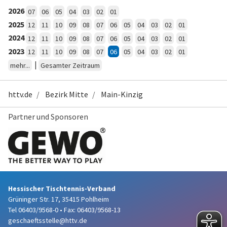
2026
07
06
05
04
03
02
01
2025
12
11
10
09
08
07
06
05
04
03
02
01
2024
12
11
10
09
08
07
06
05
04
03
02
01
2023
12
11
10
09
08
07
06
05
04
03
02
01
|
mehr...
Gesamter Zeitraum
httv.de
Bezirk Mitte
Main-Kinzig
Partner und Sponsoren
Hessischer Tischtennis-Verband
Grüninger Str. 17, 35415 Pohlheim
Tel 06403/9568-0
•
Fax: 06403/9568-13
geschaeftsstelle@httv.de