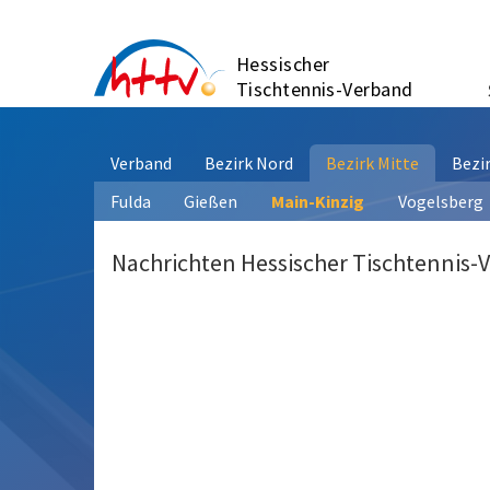
Zum
Inhalt
Hessischer
springen
Tischtennis-Verband
Verband
Bezirk Nord
Bezirk Mitte
Bezi
Fulda
Gießen
Main-Kinzig
Vogelsberg
Nachrichten Hessischer Tischtennis-