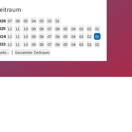
eitraum
026
07
06
05
04
03
02
01
025
12
11
10
09
08
07
06
05
04
03
02
01
024
12
11
10
09
08
07
06
05
04
03
02
01
023
12
11
10
09
08
07
06
05
04
03
02
01
|
ehr...
Gesamter Zeitraum