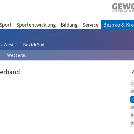
Sport
Sportentwicklung
Bildung
Service
Bezirke & Kre
rk West
Bezirk Süd
Wetterau
Verband
R
V
M
A
M
P
B