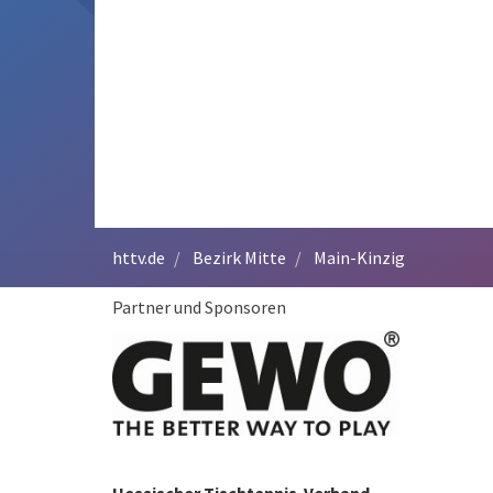
httv.de
Bezirk Mitte
Main-Kinzig
Partner und Sponsoren
Hessischer Tischtennis-Verband