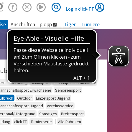
Suche
Suche
Login click-TT
ise
Anschriften
plopp
Ligen
Turniere
ubriken
ereinsberatung
Schulsport
Einzelsport Erwachsene
annschaftssport Erwachsene
Seniorensport
ufbruch
Outdoor
Einzelsport Jugend
annschaftssport Jugend
Vereinsservice
ersonal/Hintergrund
Sonstiges
Breitensport
|
ildung
click-TT
Turnierserie
Alle Rubriken