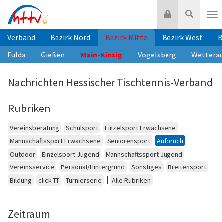
Zum
Login
Suche
Inhalt
Nav
springen
Verband
Bezirk Nord
Bezirk Mitte
Bezirk West
B
Fulda
Gießen
Main-Kinzig
Vogelsberg
Wettera
Nachrichten Hessischer Tischtennis-Verband
Rubriken
Vereinsberatung
Schulsport
Einzelsport Erwachsene
Mannschaftssport Erwachsene
Seniorensport
Aufbruch
Outdoor
Einzelsport Jugend
Mannschaftssport Jugend
Vereinsservice
Personal/Hintergrund
Sonstiges
Breitensport
|
Bildung
click-TT
Turnierserie
Alle Rubriken
Zeitraum