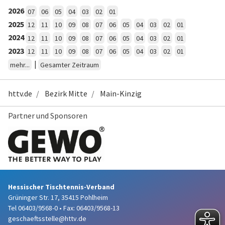
2026
07
06
05
04
03
02
01
2025
12
11
10
09
08
07
06
05
04
03
02
01
2024
12
11
10
09
08
07
06
05
04
03
02
01
2023
12
11
10
09
08
07
06
05
04
03
02
01
|
mehr...
Gesamter Zeitraum
httv.de
Bezirk Mitte
Main-Kinzig
Partner und Sponsoren
Hessischer Tischtennis-Verband
Grüninger Str. 17, 35415 Pohlheim
Tel 06403/9568-0
•
Fax: 06403/9568-13
geschaeftsstelle@httv.de