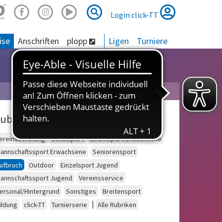
Suche
Suche
Login click-TT
ise
Anschriften
plopp
Ligen
Turniere
ubriken
ereinsberatung
Schulsport
Einzelsport Erwachsene
annschaftssport Erwachsene
Seniorensport
ufbruch
Outdoor
Einzelsport Jugend
annschaftssport Jugend
Vereinsservice
ersonal/Hintergrund
Sonstiges
Breitensport
|
ildung
click-TT
Turnierserie
Alle Rubriken