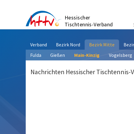
Zum
Inhalt
Hessischer
springen
Tischtennis-Verband
Verband
Bezirk Nord
Bezirk Mitte
Bezi
Fulda
Gießen
Main-Kinzig
Vogelsberg
Nachrichten Hessischer Tischtennis-