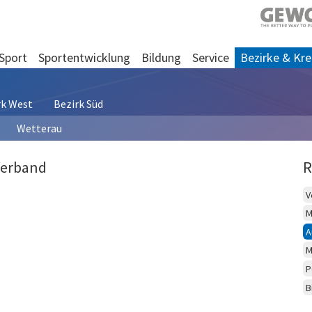
Sport
Sportentwicklung
Bildung
Service
Bezirke & Kre
rk West
Bezirk Süd
Wetterau
Verband
R
V
M
A
M
P
B