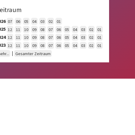
eitraum
026
07
06
05
04
03
02
01
025
12
11
10
09
08
07
06
05
04
03
02
01
024
12
11
10
09
08
07
06
05
04
03
02
01
023
12
11
10
09
08
07
06
05
04
03
02
01
|
ehr...
Gesamter Zeitraum