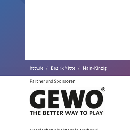
httv.de
Bezirk Mitte
Main-Kinzig
Partner und Sponsoren
Hessischer Tischtennis-Verband