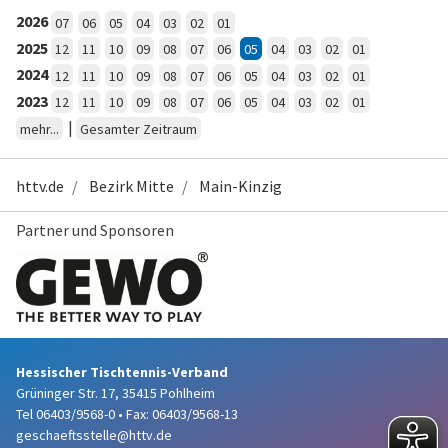
2026
07
06
05
04
03
02
01
2025
12
11
10
09
08
07
06
05
04
03
02
01
2024
12
11
10
09
08
07
06
05
04
03
02
01
2023
12
11
10
09
08
07
06
05
04
03
02
01
|
mehr...
Gesamter Zeitraum
httv.de
Bezirk Mitte
Main-Kinzig
Partner und Sponsoren
Hessischer Tischtennis-Verband
Grüninger Str. 17, 35415 Pohlheim
Tel 06403/9568-0
•
Fax: 06403/9568-13
geschaeftsstelle@httv.de