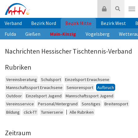
Zum
Login
Suche
Inhalt
Nav
springen
Verband
Bezirk Nord
Bezirk Mitte
Bezirk West
B
Fulda
Gießen
Main-Kinzig
Vogelsberg
Wettera
Nachrichten Hessischer Tischtennis-Verband
Rubriken
Vereinsberatung
Schulsport
Einzelsport Erwachsene
Mannschaftssport Erwachsene
Seniorensport
Aufbruch
Outdoor
Einzelsport Jugend
Mannschaftssport Jugend
Vereinsservice
Personal/Hintergrund
Sonstiges
Breitensport
|
Bildung
click-TT
Turnierserie
Alle Rubriken
Zeitraum