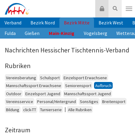
Zum
Login
Suche
Inhalt
Nav
springen
Verband
Bezirk Nord
Bezirk Mitte
Bezirk West
B
Fulda
Gießen
Main-Kinzig
Vogelsberg
Wettera
Nachrichten Hessischer Tischtennis-Verband
Rubriken
Vereinsberatung
Schulsport
Einzelsport Erwachsene
Mannschaftssport Erwachsene
Seniorensport
Aufbruch
Outdoor
Einzelsport Jugend
Mannschaftssport Jugend
Vereinsservice
Personal/Hintergrund
Sonstiges
Breitensport
|
Bildung
click-TT
Turnierserie
Alle Rubriken
Zeitraum