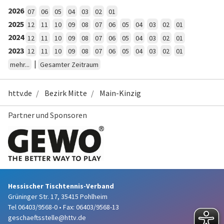
2026
07
06
05
04
03
02
01
2025
12
11
10
09
08
07
06
05
04
03
02
01
2024
12
11
10
09
08
07
06
05
04
03
02
01
2023
12
11
10
09
08
07
06
05
04
03
02
01
|
mehr...
Gesamter Zeitraum
httv.de
Bezirk Mitte
Main-Kinzig
Partner und Sponsoren
Hessischer Tischtennis-Verband
Grüninger Str. 17, 35415 Pohlheim
Tel 06403/9568-0
•
Fax: 06403/9568-13
geschaeftsstelle@httv.de