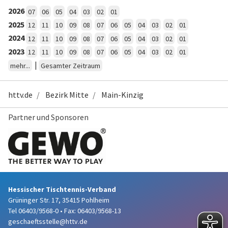
2026
07
06
05
04
03
02
01
2025
12
11
10
09
08
07
06
05
04
03
02
01
2024
12
11
10
09
08
07
06
05
04
03
02
01
2023
12
11
10
09
08
07
06
05
04
03
02
01
|
mehr...
Gesamter Zeitraum
httv.de
Bezirk Mitte
Main-Kinzig
Partner und Sponsoren
Hessischer Tischtennis-Verband
Grüninger Str. 17, 35415 Pohlheim
Tel 06403/9568-0
•
Fax: 06403/9568-13
geschaeftsstelle@httv.de