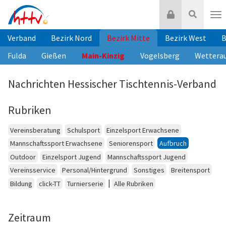
Zum
Login
Suche
Inhalt
Nav
springen
Verband
Bezirk Nord
Bezirk Mitte
Bezirk West
B
Fulda
Gießen
Main-Kinzig
Vogelsberg
Wettera
Nachrichten Hessischer Tischtennis-Verband
Rubriken
Vereinsberatung
Schulsport
Einzelsport Erwachsene
Mannschaftssport Erwachsene
Seniorensport
Aufbruch
Outdoor
Einzelsport Jugend
Mannschaftssport Jugend
Vereinsservice
Personal/Hintergrund
Sonstiges
Breitensport
|
Bildung
click-TT
Turnierserie
Alle Rubriken
Zeitraum