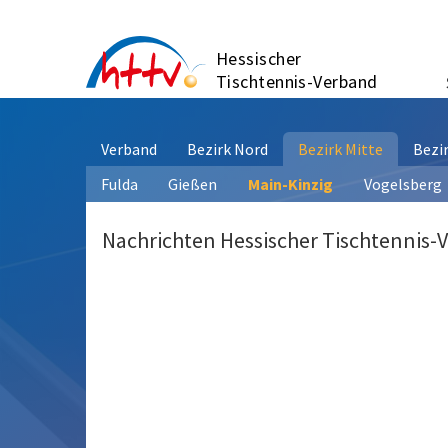
Zum
Inhalt
Hessischer
springen
Tischtennis-Verband
Verband
Bezirk Nord
Bezirk Mitte
Bezi
Fulda
Gießen
Main-Kinzig
Vogelsberg
Nachrichten Hessischer Tischtennis-