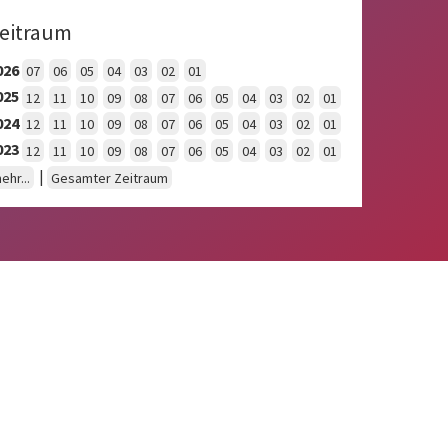
eitraum
026
07
06
05
04
03
02
01
025
12
11
10
09
08
07
06
05
04
03
02
01
024
12
11
10
09
08
07
06
05
04
03
02
01
023
12
11
10
09
08
07
06
05
04
03
02
01
|
ehr...
Gesamter Zeitraum