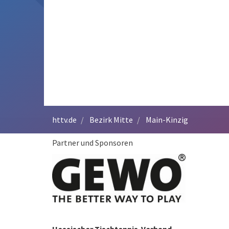
httv.de
Bezirk Mitte
Main-Kinzig
Partner und Sponsoren
Hessischer Tischtennis-Verband