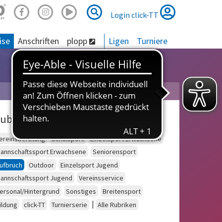
Suche
Suche
Login click-TT
ise
Anschriften
plopp
Ligen
Turniere
ubriken
ereinsberatung
Schulsport
Einzelsport Erwachsene
annschaftssport Erwachsene
Seniorensport
ufbruch
Outdoor
Einzelsport Jugend
annschaftssport Jugend
Vereinsservice
ersonal/Hintergrund
Sonstiges
Breitensport
|
ildung
click-TT
Turnierserie
Alle Rubriken