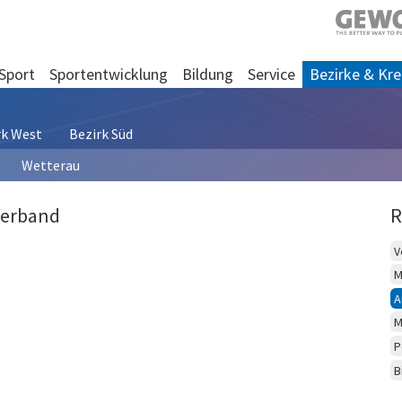
Sport
Sportentwicklung
Bildung
Service
Bezirke & Kre
rk West
Bezirk Süd
Wetterau
Verband
R
V
M
A
M
P
B