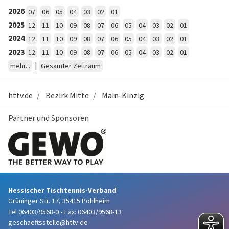
2026
07
06
05
04
03
02
01
2025
12
11
10
09
08
07
06
05
04
03
02
01
2024
12
11
10
09
08
07
06
05
04
03
02
01
2023
12
11
10
09
08
07
06
05
04
03
02
01
|
mehr...
Gesamter Zeitraum
httv.de
Bezirk Mitte
Main-Kinzig
Partner und Sponsoren
Hessischer Tischtennis-Verband
Grüninger Str. 17, 35415 Pohlheim
Tel 06403/9568-0
•
Fax: 06403/9568-13
geschaeftsstelle@httv.de