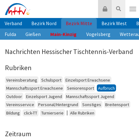
Zum
Login
Suche
Inhalt
Nav
springen
Verband
Bezirk Nord
Bezirk Mitte
Bezirk West
B
Fulda
Gießen
Main-Kinzig
Vogelsberg
Wettera
Nachrichten Hessischer Tischtennis-Verband
Rubriken
Vereinsberatung
Schulsport
Einzelsport Erwachsene
Mannschaftssport Erwachsene
Seniorensport
Aufbruch
Outdoor
Einzelsport Jugend
Mannschaftssport Jugend
Vereinsservice
Personal/Hintergrund
Sonstiges
Breitensport
|
Bildung
click-TT
Turnierserie
Alle Rubriken
Zeitraum