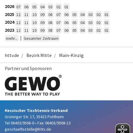
2026
07
06
05
04
03
02
01
2025
12
11
10
09
08
07
06
05
04
03
02
01
2024
12
11
10
09
08
07
06
05
04
03
02
01
2023
12
11
10
09
08
07
06
05
04
03
02
01
|
mehr...
Gesamter Zeitraum
httv.de
Bezirk Mitte
Main-Kinzig
Partner und Sponsoren
Hessischer Tischtennis-Verband
Grüninger Str. 17, 35415 Pohlheim
Tel 06403/9568-0
•
Fax: 06403/9568-13
geschaeftsstelle@httv.de