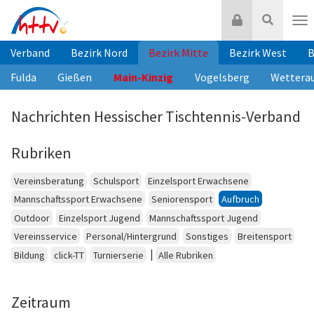
Zum
Login
Suche
Inhalt
Nav
springen
Verband
Bezirk Nord
Bezirk Mitte
Bezirk West
B
Fulda
Gießen
Main-Kinzig
Vogelsberg
Wettera
Nachrichten Hessischer Tischtennis-Verband
Rubriken
Vereinsberatung
Schulsport
Einzelsport Erwachsene
Mannschaftssport Erwachsene
Seniorensport
Aufbruch
Outdoor
Einzelsport Jugend
Mannschaftssport Jugend
Vereinsservice
Personal/Hintergrund
Sonstiges
Breitensport
|
Bildung
click-TT
Turnierserie
Alle Rubriken
Zeitraum