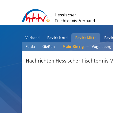
Zum
Inhalt
Hessischer
springen
Tischtennis-Verband
Verband
Bezirk Nord
Bezirk Mitte
Bezi
Fulda
Gießen
Main-Kinzig
Vogelsberg
Nachrichten Hessischer Tischtennis-