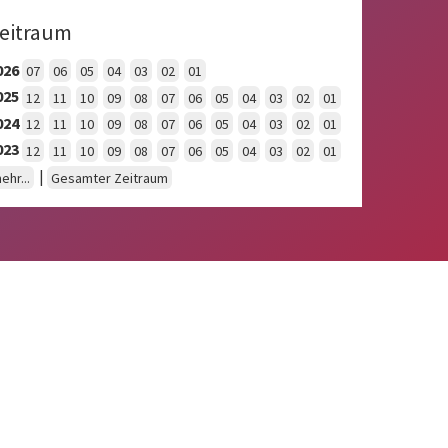
eitraum
026
07
06
05
04
03
02
01
025
12
11
10
09
08
07
06
05
04
03
02
01
024
12
11
10
09
08
07
06
05
04
03
02
01
023
12
11
10
09
08
07
06
05
04
03
02
01
|
ehr...
Gesamter Zeitraum