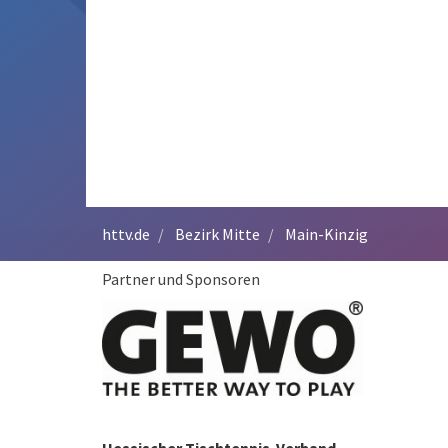
httv.de
Bezirk Mitte
Main-Kinzig
Partner und Sponsoren
Hessischer Tischtennis-Verband