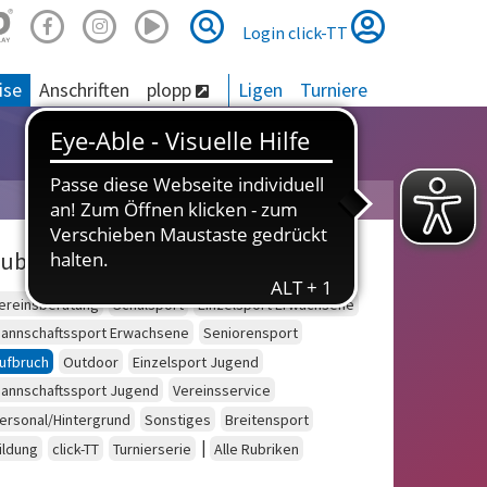
Suche
Suche
Login click-TT
ise
Anschriften
plopp
Ligen
Turniere
ubriken
ereinsberatung
Schulsport
Einzelsport Erwachsene
annschaftssport Erwachsene
Seniorensport
ufbruch
Outdoor
Einzelsport Jugend
annschaftssport Jugend
Vereinsservice
ersonal/Hintergrund
Sonstiges
Breitensport
|
ildung
click-TT
Turnierserie
Alle Rubriken