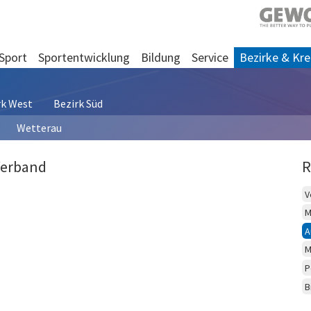
Sport
Sportentwicklung
Bildung
Service
Bezirke & Kre
rk West
Bezirk Süd
Wetterau
Verband
R
V
M
A
M
P
B