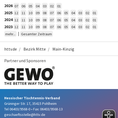
2026
07
06
05
04
03
02
01
2025
12
11
10
09
08
07
06
05
04
03
02
01
2024
12
11
10
09
08
07
06
05
04
03
02
01
2023
12
11
10
09
08
07
06
05
04
03
02
01
|
mehr...
Gesamter Zeitraum
httv.de
Bezirk Mitte
Main-Kinzig
Partner und Sponsoren
Hessischer Tischtennis-Verband
Grüninger Str. 17, 35415 Pohlheim
Tel 06403/9568-0
•
Fax: 06403/9568-13
geschaeftsstelle@httv.de