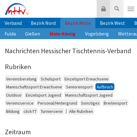
Zum
Login
Suche
Inhalt
Nav
springen
Verband
Bezirk Nord
Bezirk Mitte
Bezirk West
B
Fulda
Gießen
Main-Kinzig
Vogelsberg
Wettera
Nachrichten Hessischer Tischtennis-Verband
Rubriken
Vereinsberatung
Schulsport
Einzelsport Erwachsene
Mannschaftssport Erwachsene
Seniorensport
Aufbruch
Outdoor
Einzelsport Jugend
Mannschaftssport Jugend
Vereinsservice
Personal/Hintergrund
Sonstiges
Breitensport
|
Bildung
click-TT
Turnierserie
Alle Rubriken
Zeitraum