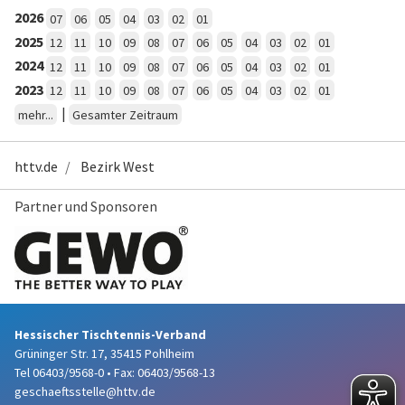
2026
07
06
05
04
03
02
01
2025
12
11
10
09
08
07
06
05
04
03
02
01
2024
12
11
10
09
08
07
06
05
04
03
02
01
2023
12
11
10
09
08
07
06
05
04
03
02
01
|
mehr...
Gesamter Zeitraum
httv.de
Bezirk West
Partner und Sponsoren
Hessischer Tischtennis-Verband
Grüninger Str. 17, 35415 Pohlheim
Tel 06403/9568-0
•
Fax: 06403/9568-13
geschaeftsstelle@httv.de