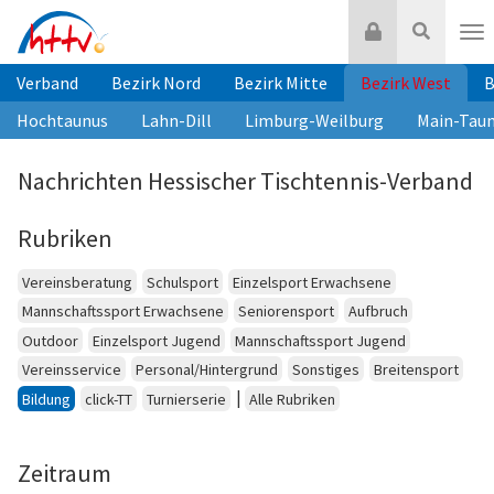
Zum
Login
Suche
Inhalt
Nav
springen
Verband
Bezirk Nord
Bezirk Mitte
Bezirk West
B
Hochtaunus
Lahn-Dill
Limburg-Weilburg
Main-Tau
Nachrichten Hessischer Tischtennis-Verband
Rubriken
Vereinsberatung
Schulsport
Einzelsport Erwachsene
Mannschaftssport Erwachsene
Seniorensport
Aufbruch
Outdoor
Einzelsport Jugend
Mannschaftssport Jugend
Vereinsservice
Personal/Hintergrund
Sonstiges
Breitensport
|
Bildung
click-TT
Turnierserie
Alle Rubriken
Zeitraum