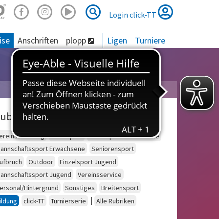
Suche
Suche
Login click-TT
ise
Anschriften
plopp
Ligen
Turniere
ubriken
ereinsberatung
Schulsport
Einzelsport Erwachsene
annschaftssport Erwachsene
Seniorensport
ufbruch
Outdoor
Einzelsport Jugend
annschaftssport Jugend
Vereinsservice
ersonal/Hintergrund
Sonstiges
Breitensport
|
ildung
click-TT
Turnierserie
Alle Rubriken