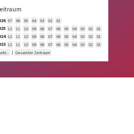
eitraum
026
07
06
05
04
03
02
01
025
12
11
10
09
08
07
06
05
04
03
02
01
024
12
11
10
09
08
07
06
05
04
03
02
01
023
12
11
10
09
08
07
06
05
04
03
02
01
|
ehr...
Gesamter Zeitraum