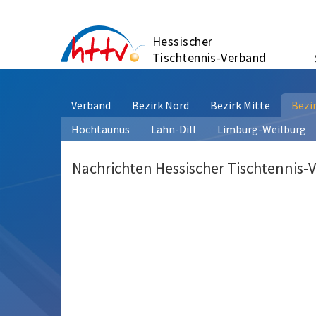
Zum
Inhalt
Hessischer
springen
Tischtennis-Verband
Verband
Bezirk Nord
Bezirk Mitte
Bezi
Hochtaunus
Lahn-Dill
Limburg-Weilburg
Nachrichten Hessischer Tischtennis-