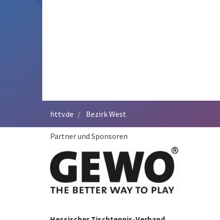
httv.de
Bezirk West
Partner und Sponsoren
Hessischer Tischtennis-Verband