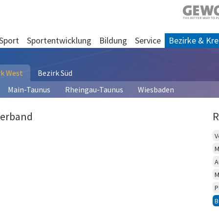
Sport
Sportentwicklung
Bildung
Service
Bezirke & Kre
rk West
Bezirk Süd
Main-Taunus
Rheingau-Taunus
Wiesbaden
Verband
R
V
M
A
M
P
B