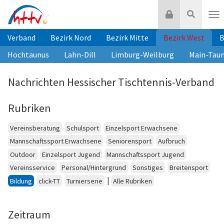
Zum
Login
Suche
Inhalt
Nav
springen
Verband
Bezirk Nord
Bezirk Mitte
Bezirk West
B
Hochtaunus
Lahn-Dill
Limburg-Weilburg
Main-Tau
Nachrichten Hessischer Tischtennis-Verband
Rubriken
Vereinsberatung
Schulsport
Einzelsport Erwachsene
Mannschaftssport Erwachsene
Seniorensport
Aufbruch
Outdoor
Einzelsport Jugend
Mannschaftssport Jugend
Vereinsservice
Personal/Hintergrund
Sonstiges
Breitensport
|
Bildung
click-TT
Turnierserie
Alle Rubriken
Zeitraum