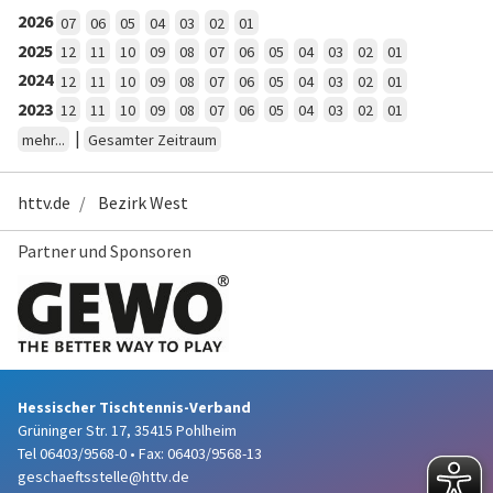
2026
07
06
05
04
03
02
01
2025
12
11
10
09
08
07
06
05
04
03
02
01
2024
12
11
10
09
08
07
06
05
04
03
02
01
2023
12
11
10
09
08
07
06
05
04
03
02
01
|
mehr...
Gesamter Zeitraum
httv.de
Bezirk West
Partner und Sponsoren
Hessischer Tischtennis-Verband
Grüninger Str. 17, 35415 Pohlheim
Tel 06403/9568-0
•
Fax: 06403/9568-13
geschaeftsstelle@httv.de