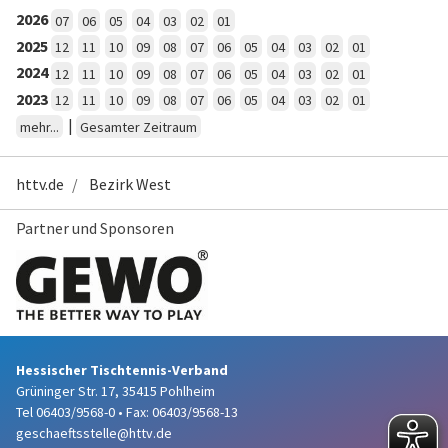
2026
07
06
05
04
03
02
01
2025
12
11
10
09
08
07
06
05
04
03
02
01
2024
12
11
10
09
08
07
06
05
04
03
02
01
2023
12
11
10
09
08
07
06
05
04
03
02
01
|
mehr...
Gesamter Zeitraum
httv.de
Bezirk West
Partner und Sponsoren
Hessischer Tischtennis-Verband
Grüninger Str. 17, 35415 Pohlheim
Tel 06403/9568-0
•
Fax: 06403/9568-13
geschaeftsstelle@httv.de