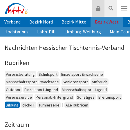
Zum
Login
Suche
Inhalt
Nav
springen
Verband
Bezirk Nord
Bezirk Mitte
Bezirk West
B
Hochtaunus
Lahn-Dill
Limburg-Weilburg
Main-Tau
Nachrichten Hessischer Tischtennis-Verband
Rubriken
Vereinsberatung
Schulsport
Einzelsport Erwachsene
Mannschaftssport Erwachsene
Seniorensport
Aufbruch
Outdoor
Einzelsport Jugend
Mannschaftssport Jugend
Vereinsservice
Personal/Hintergrund
Sonstiges
Breitensport
|
Bildung
click-TT
Turnierserie
Alle Rubriken
Zeitraum