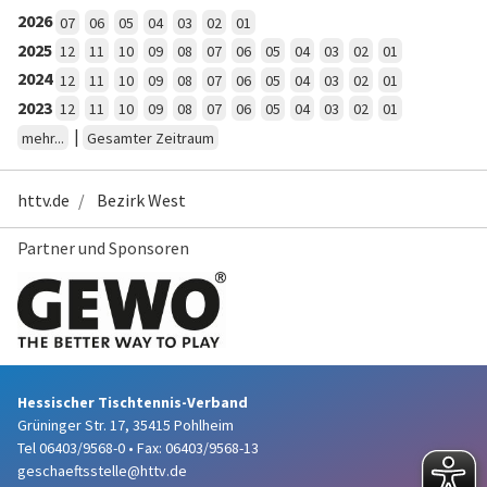
2026
07
06
05
04
03
02
01
2025
12
11
10
09
08
07
06
05
04
03
02
01
2024
12
11
10
09
08
07
06
05
04
03
02
01
2023
12
11
10
09
08
07
06
05
04
03
02
01
|
mehr...
Gesamter Zeitraum
httv.de
Bezirk West
Partner und Sponsoren
Hessischer Tischtennis-Verband
Grüninger Str. 17, 35415 Pohlheim
Tel 06403/9568-0
•
Fax: 06403/9568-13
geschaeftsstelle@httv.de