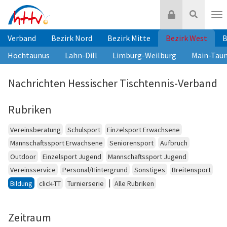
Zum
Login
Suche
Inhalt
Nav
springen
Verband
Bezirk Nord
Bezirk Mitte
Bezirk West
B
Hochtaunus
Lahn-Dill
Limburg-Weilburg
Main-Tau
Nachrichten Hessischer Tischtennis-Verband
Rubriken
Vereinsberatung
Schulsport
Einzelsport Erwachsene
Mannschaftssport Erwachsene
Seniorensport
Aufbruch
Outdoor
Einzelsport Jugend
Mannschaftssport Jugend
Vereinsservice
Personal/Hintergrund
Sonstiges
Breitensport
|
Bildung
click-TT
Turnierserie
Alle Rubriken
Zeitraum