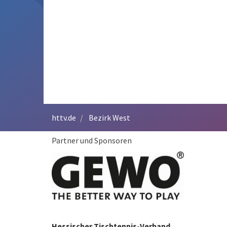
httv.de
Bezirk West
Partner und Sponsoren
Hessischer Tischtennis-Verband