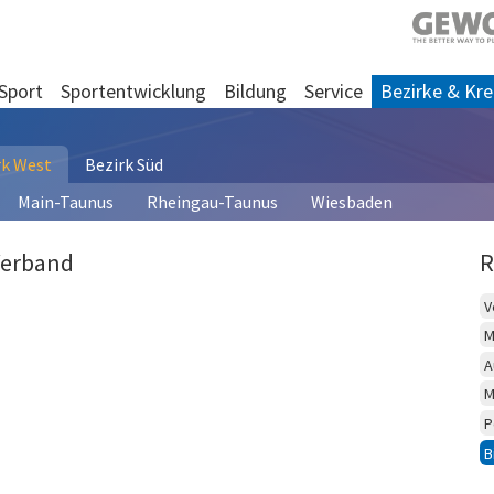
Sport
Sportentwicklung
Bildung
Service
Bezirke & Kre
rk West
Bezirk Süd
Main-Taunus
Rheingau-Taunus
Wiesbaden
Verband
R
V
M
A
M
P
B