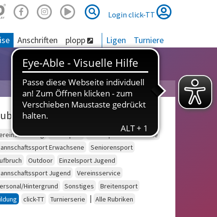
Suche
Suche
Login click-TT
ise
Anschriften
plopp
Ligen
Turniere
ubriken
ereinsberatung
Schulsport
Einzelsport Erwachsene
annschaftssport Erwachsene
Seniorensport
ufbruch
Outdoor
Einzelsport Jugend
annschaftssport Jugend
Vereinsservice
ersonal/Hintergrund
Sonstiges
Breitensport
|
ildung
click-TT
Turnierserie
Alle Rubriken