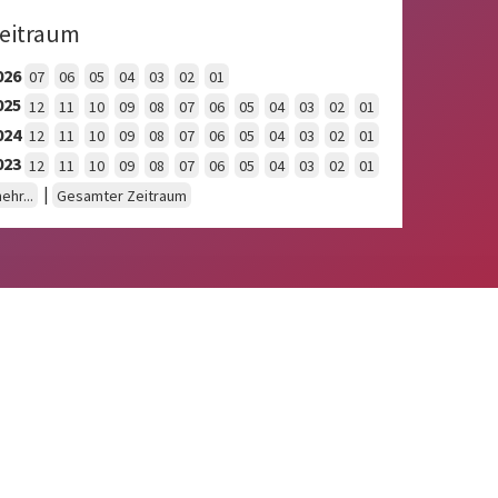
eitraum
026
07
06
05
04
03
02
01
025
12
11
10
09
08
07
06
05
04
03
02
01
024
12
11
10
09
08
07
06
05
04
03
02
01
023
12
11
10
09
08
07
06
05
04
03
02
01
|
ehr...
Gesamter Zeitraum