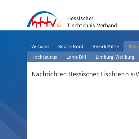
Zum
Inhalt
Hessischer
springen
Tischtennis-Verband
Verband
Bezirk Nord
Bezirk Mitte
Bezi
Hochtaunus
Lahn-Dill
Limburg-Weilburg
Nachrichten Hessischer Tischtennis-