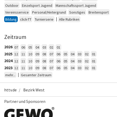
Outdoor
Einzelsport Jugend
Mannschaftssport Jugend
Vereinsservice
Personal/Hintergrund
Sonstiges
Breitensport
|
Bildung
click-TT
Turnierserie
Alle Rubriken
Zeitraum
2026
07
06
05
04
03
02
01
2025
12
11
10
09
08
07
06
05
04
03
02
01
2024
12
11
10
09
08
07
06
05
04
03
02
01
2023
12
11
10
09
08
07
06
05
04
03
02
01
|
mehr...
Gesamter Zeitraum
httv.de
Bezirk West
Partner und Sponsoren