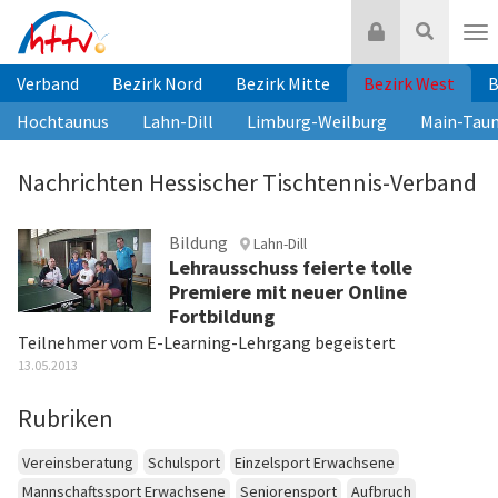
Zum
Login
Suche
Inhalt
Nav
springen
Verband
Bezirk Nord
Bezirk Mitte
Bezirk West
B
Hochtaunus
Lahn-Dill
Limburg-Weilburg
Main-Tau
Nachrichten Hessischer Tischtennis-Verband
Bildung
Lahn-Dill
Lehrausschuss feierte tolle
Premiere mit neuer Online
Fortbildung
Teilnehmer vom E-Learning-Lehrgang begeistert
13.05.2013
Rubriken
Vereinsberatung
Schulsport
Einzelsport Erwachsene
Mannschaftssport Erwachsene
Seniorensport
Aufbruch