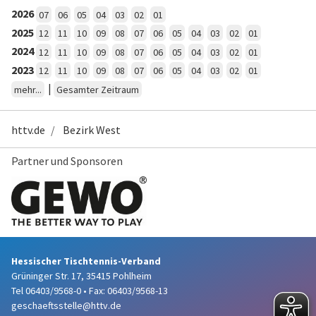
2026
07
06
05
04
03
02
01
2025
12
11
10
09
08
07
06
05
04
03
02
01
2024
12
11
10
09
08
07
06
05
04
03
02
01
2023
12
11
10
09
08
07
06
05
04
03
02
01
|
mehr...
Gesamter Zeitraum
httv.de
Bezirk West
Partner und Sponsoren
Hessischer Tischtennis-Verband
Grüninger Str. 17, 35415 Pohlheim
Tel 06403/9568-0
•
Fax: 06403/9568-13
geschaeftsstelle@httv.de