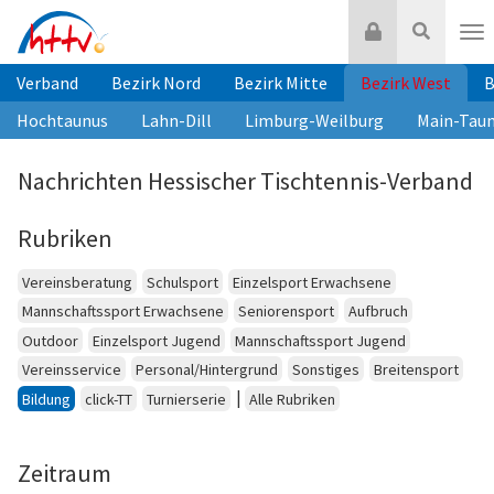
Zum
Login
Suche
Inhalt
Nav
springen
Verband
Bezirk Nord
Bezirk Mitte
Bezirk West
B
Hochtaunus
Lahn-Dill
Limburg-Weilburg
Main-Tau
Nachrichten Hessischer Tischtennis-Verband
Rubriken
Vereinsberatung
Schulsport
Einzelsport Erwachsene
Mannschaftssport Erwachsene
Seniorensport
Aufbruch
Outdoor
Einzelsport Jugend
Mannschaftssport Jugend
Vereinsservice
Personal/Hintergrund
Sonstiges
Breitensport
|
Bildung
click-TT
Turnierserie
Alle Rubriken
Zeitraum