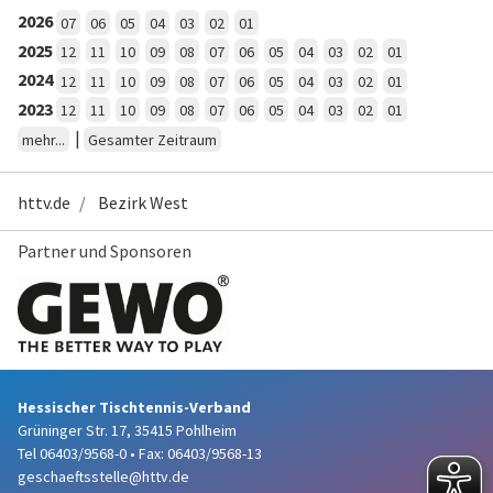
2026
07
06
05
04
03
02
01
2025
12
11
10
09
08
07
06
05
04
03
02
01
2024
12
11
10
09
08
07
06
05
04
03
02
01
2023
12
11
10
09
08
07
06
05
04
03
02
01
|
mehr...
Gesamter Zeitraum
httv.de
Bezirk West
Partner und Sponsoren
Hessischer Tischtennis-Verband
Grüninger Str. 17, 35415 Pohlheim
Tel 06403/9568-0
•
Fax: 06403/9568-13
geschaeftsstelle@httv.de