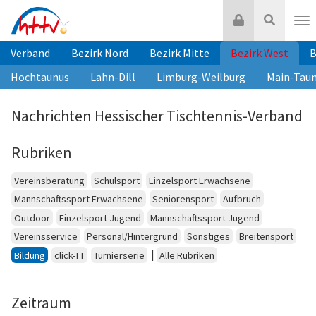
Zum
Login
Suche
Inhalt
Nav
springen
Verband
Bezirk Nord
Bezirk Mitte
Bezirk West
B
Hochtaunus
Lahn-Dill
Limburg-Weilburg
Main-Tau
Nachrichten Hessischer Tischtennis-Verband
Rubriken
Vereinsberatung
Schulsport
Einzelsport Erwachsene
Mannschaftssport Erwachsene
Seniorensport
Aufbruch
Outdoor
Einzelsport Jugend
Mannschaftssport Jugend
Vereinsservice
Personal/Hintergrund
Sonstiges
Breitensport
|
Bildung
click-TT
Turnierserie
Alle Rubriken
Zeitraum