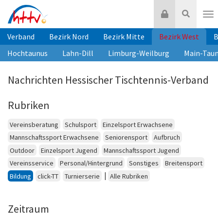
Zum
Login
Suche
Inhalt
Nav
springen
Verband
Bezirk Nord
Bezirk Mitte
Bezirk West
B
Hochtaunus
Lahn-Dill
Limburg-Weilburg
Main-Tau
Nachrichten Hessischer Tischtennis-Verband
Rubriken
Vereinsberatung
Schulsport
Einzelsport Erwachsene
Mannschaftssport Erwachsene
Seniorensport
Aufbruch
Outdoor
Einzelsport Jugend
Mannschaftssport Jugend
Vereinsservice
Personal/Hintergrund
Sonstiges
Breitensport
|
Bildung
click-TT
Turnierserie
Alle Rubriken
Zeitraum