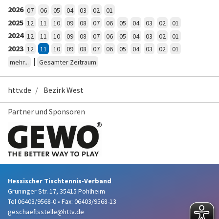
2026
07
06
05
04
03
02
01
2025
12
11
10
09
08
07
06
05
04
03
02
01
2024
12
11
10
09
08
07
06
05
04
03
02
01
2023
12
11
10
09
08
07
06
05
04
03
02
01
|
mehr...
Gesamter Zeitraum
httv.de
Bezirk West
Partner und Sponsoren
Hessischer Tischtennis-Verband
Grüninger Str. 17, 35415 Pohlheim
Tel 06403/9568-0
•
Fax: 06403/9568-13
geschaeftsstelle@httv.de