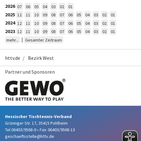
2026
07
06
05
04
03
02
01
2025
12
11
10
09
08
07
06
05
04
03
02
01
2024
12
11
10
09
08
07
06
05
04
03
02
01
2023
12
11
10
09
08
07
06
05
04
03
02
01
|
mehr...
Gesamter Zeitraum
httv.de
Bezirk West
Partner und Sponsoren
Hessischer Tischtennis-Verband
Grüninger Str. 17, 35415 Pohlheim
Tel 06403/9568-0
•
Fax: 06403/9568-13
geschaeftsstelle@httv.de