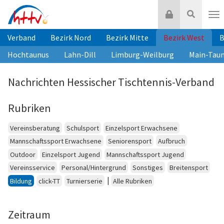
Zum
Login
Suche
Inhalt
Nav
springen
Verband
Bezirk Nord
Bezirk Mitte
Bezirk West
B
Hochtaunus
Lahn-Dill
Limburg-Weilburg
Main-Tau
Nachrichten Hessischer Tischtennis-Verband
Rubriken
Vereinsberatung
Schulsport
Einzelsport Erwachsene
Mannschaftssport Erwachsene
Seniorensport
Aufbruch
Outdoor
Einzelsport Jugend
Mannschaftssport Jugend
Vereinsservice
Personal/Hintergrund
Sonstiges
Breitensport
|
Bildung
click-TT
Turnierserie
Alle Rubriken
Zeitraum