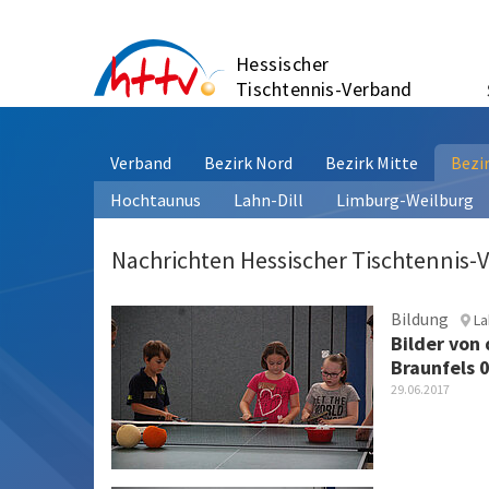
Zum
Inhalt
Hessischer
springen
Tischtennis-Verband
Verband
Bezirk Nord
Bezirk Mitte
Bezi
Hochtaunus
Lahn-Dill
Limburg-Weilburg
Nachrichten Hessischer Tischtennis-
Bildung
Lah
Bilder von
Braunfels 
29.06.2017