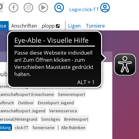
Suche
Suche
Login click-TT
ise
Anschriften
plopp
Ligen
Turniere
ubriken
ereinsberatung
Schulsport
Einzelsport Erwachsene
annschaftssport Erwachsene
Seniorensport
ufbruch
Outdoor
Einzelsport Jugend
annschaftssport Jugend
Vereinsservice
ersonal/Hintergrund
Sonstiges
Breitensport
|
ildung
click-TT
Turnierserie
Alle Rubriken