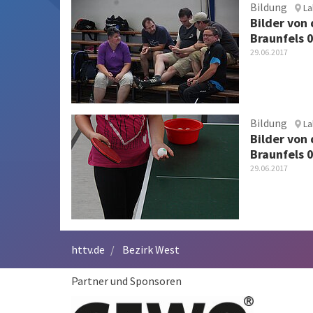
Bildung
Lah
Bilder von
Braunfels 
29.06.2017
Bildung
Lah
Bilder von
Braunfels 
29.06.2017
httv.de
Bezirk West
Partner und Sponsoren