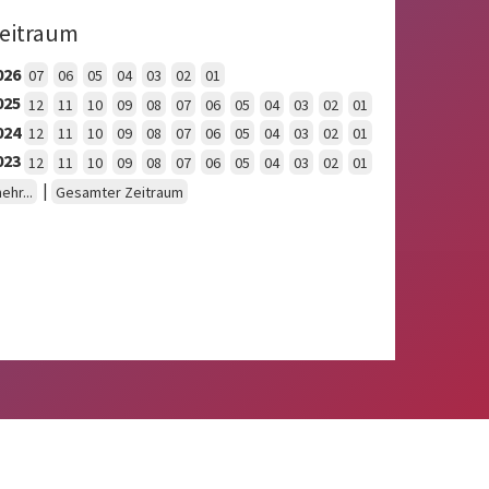
eitraum
026
07
06
05
04
03
02
01
025
12
11
10
09
08
07
06
05
04
03
02
01
024
12
11
10
09
08
07
06
05
04
03
02
01
023
12
11
10
09
08
07
06
05
04
03
02
01
|
ehr...
Gesamter Zeitraum