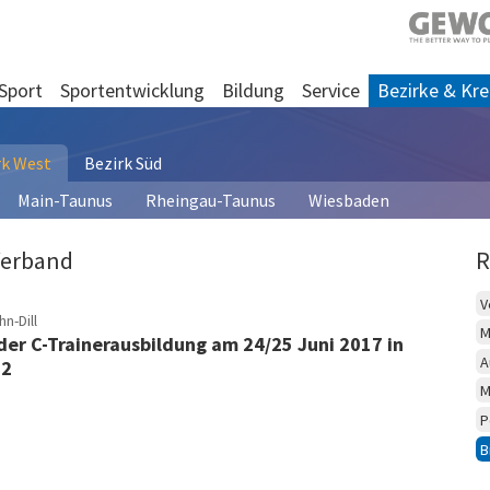
Sport
Sportentwicklung
Bildung
Service
Bezirke & Kre
rk West
Bezirk Süd
Main-Taunus
Rheingau-Taunus
Wiesbaden
Verband
R
V
n-Dill
M
 der C-Trainerausbildung am 24/25 Juni 2017 in
A
02
M
P
B