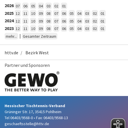
2026
07
06
05
04
03
02
01
2025
12
11
10
09
08
07
06
05
04
03
02
01
2024
12
11
10
09
08
07
06
05
04
03
02
01
2023
12
11
10
09
08
07
06
05
04
03
02
01
|
mehr...
Gesamter Zeitraum
httv.de
Bezirk West
Partner und Sponsoren
Hessischer Tischtennis-Verband
Grüninger Str. 17, 35415 Pohlheim
Tel 06403/9568-0
•
Fax: 06403/9568-13
geschaeftsstelle@httv.de