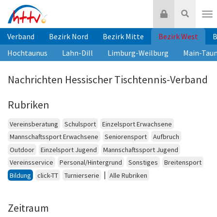
Zum
Login
Suche
Inhalt
Nav
springen
Verband
Bezirk Nord
Bezirk Mitte
Bezirk West
B
Hochtaunus
Lahn-Dill
Limburg-Weilburg
Main-Tau
Nachrichten Hessischer Tischtennis-Verband
Rubriken
Vereinsberatung
Schulsport
Einzelsport Erwachsene
Mannschaftssport Erwachsene
Seniorensport
Aufbruch
Outdoor
Einzelsport Jugend
Mannschaftssport Jugend
Vereinsservice
Personal/Hintergrund
Sonstiges
Breitensport
|
Bildung
click-TT
Turnierserie
Alle Rubriken
Zeitraum