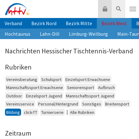
Zum
Login
Suche
Inhalt
Nav
springen
Verband
Bezirk Nord
Bezirk Mitte
Bezirk West
B
Hochtaunus
Lahn-Dill
Limburg-Weilburg
Main-Tau
Nachrichten Hessischer Tischtennis-Verband
Rubriken
Vereinsberatung
Schulsport
Einzelsport Erwachsene
Mannschaftssport Erwachsene
Seniorensport
Aufbruch
Outdoor
Einzelsport Jugend
Mannschaftssport Jugend
Vereinsservice
Personal/Hintergrund
Sonstiges
Breitensport
|
Bildung
click-TT
Turnierserie
Alle Rubriken
Zeitraum