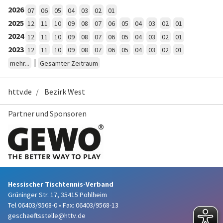
2026
07
06
05
04
03
02
01
2025
12
11
10
09
08
07
06
05
04
03
02
01
2024
12
11
10
09
08
07
06
05
04
03
02
01
2023
12
11
10
09
08
07
06
05
04
03
02
01
|
mehr...
Gesamter Zeitraum
httv.de
Bezirk West
Partner und Sponsoren
Hessischer Tischtennis-Verband
Grüninger Str. 17, 35415 Pohlheim
Tel 06403/9568-0
•
Fax: 06403/9568-13
geschaeftsstelle@httv.de