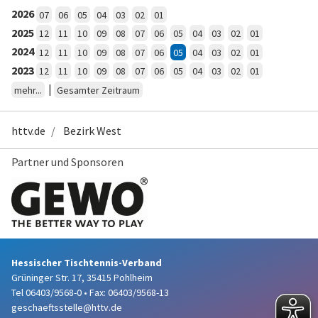
2026
07
06
05
04
03
02
01
2025
12
11
10
09
08
07
06
05
04
03
02
01
2024
12
11
10
09
08
07
06
05
04
03
02
01
2023
12
11
10
09
08
07
06
05
04
03
02
01
|
mehr...
Gesamter Zeitraum
httv.de
Bezirk West
Partner und Sponsoren
Hessischer Tischtennis-Verband
Grüninger Str. 17, 35415 Pohlheim
Tel 06403/9568-0
•
Fax: 06403/9568-13
geschaeftsstelle@httv.de