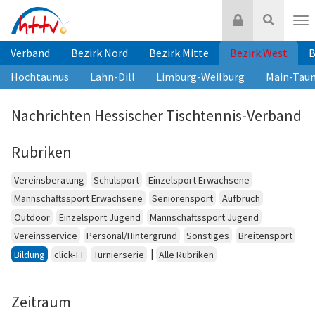
Zum
Login
Suche
Inhalt
Nav
springen
Verband
Bezirk Nord
Bezirk Mitte
Bezirk West
B
Hochtaunus
Lahn-Dill
Limburg-Weilburg
Main-Tau
Nachrichten Hessischer Tischtennis-Verband
Rubriken
Vereinsberatung
Schulsport
Einzelsport Erwachsene
Mannschaftssport Erwachsene
Seniorensport
Aufbruch
Outdoor
Einzelsport Jugend
Mannschaftssport Jugend
Vereinsservice
Personal/Hintergrund
Sonstiges
Breitensport
|
Bildung
click-TT
Turnierserie
Alle Rubriken
Zeitraum