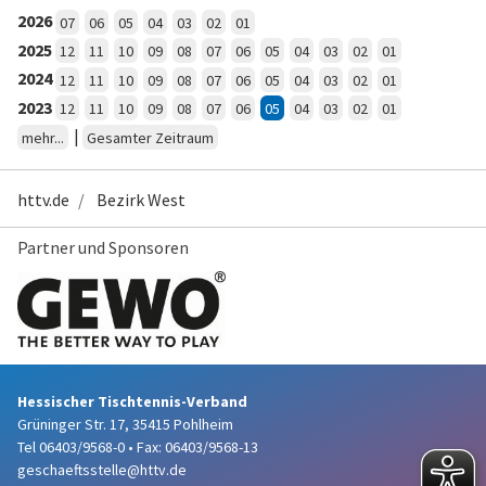
2026
07
06
05
04
03
02
01
2025
12
11
10
09
08
07
06
05
04
03
02
01
2024
12
11
10
09
08
07
06
05
04
03
02
01
2023
12
11
10
09
08
07
06
05
04
03
02
01
|
mehr...
Gesamter Zeitraum
httv.de
Bezirk West
Partner und Sponsoren
Hessischer Tischtennis-Verband
Grüninger Str. 17, 35415 Pohlheim
Tel 06403/9568-0
•
Fax: 06403/9568-13
geschaeftsstelle@httv.de