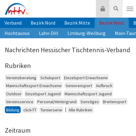
Zum
Login
Suche
Inhalt
Nav
springen
Verband
Bezirk Nord
Bezirk Mitte
Bezirk West
B
Hochtaunus
Lahn-Dill
Limburg-Weilburg
Main-Tau
Nachrichten Hessischer Tischtennis-Verband
Rubriken
Vereinsberatung
Schulsport
Einzelsport Erwachsene
Mannschaftssport Erwachsene
Seniorensport
Aufbruch
Outdoor
Einzelsport Jugend
Mannschaftssport Jugend
Vereinsservice
Personal/Hintergrund
Sonstiges
Breitensport
|
Bildung
click-TT
Turnierserie
Alle Rubriken
Zeitraum