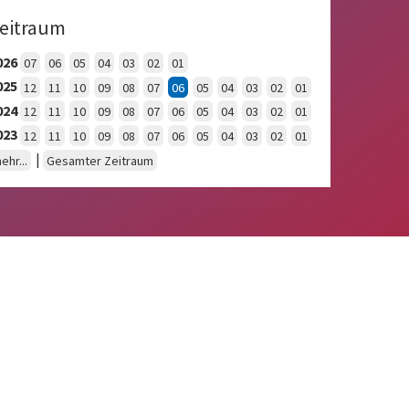
eitraum
026
07
06
05
04
03
02
01
025
12
11
10
09
08
07
06
05
04
03
02
01
024
12
11
10
09
08
07
06
05
04
03
02
01
023
12
11
10
09
08
07
06
05
04
03
02
01
|
ehr...
Gesamter Zeitraum