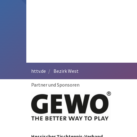
httv.de
Bezirk West
Partner und Sponsoren
Hessischer Tischtennis-Verband