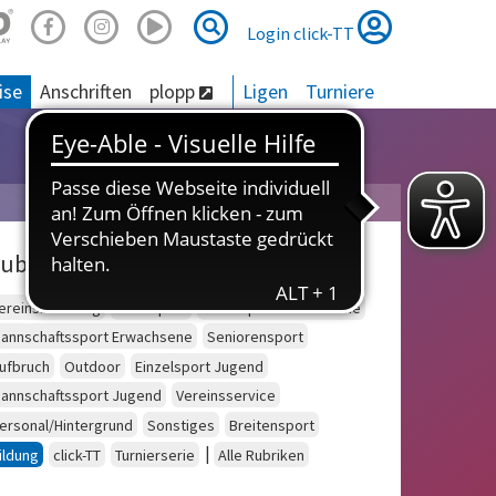
Suche
Suche
Login click-TT
ise
Anschriften
plopp
Ligen
Turniere
ubriken
ereinsberatung
Schulsport
Einzelsport Erwachsene
annschaftssport Erwachsene
Seniorensport
ufbruch
Outdoor
Einzelsport Jugend
annschaftssport Jugend
Vereinsservice
ersonal/Hintergrund
Sonstiges
Breitensport
|
ildung
click-TT
Turnierserie
Alle Rubriken