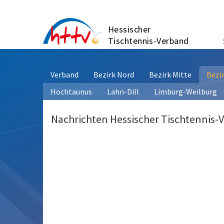
Zum
Inhalt
Hessischer
springen
Tischtennis-Verband
Verband
Bezirk Nord
Bezirk Mitte
Bezi
Hochtaunus
Lahn-Dill
Limburg-Weilburg
Nachrichten Hessischer Tischtennis-