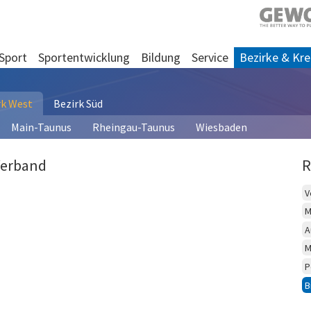
Sport
Sportentwicklung
Bildung
Service
Bezirke & Kre
rk West
Bezirk Süd
Main-Taunus
Rheingau-Taunus
Wiesbaden
Verband
R
V
M
A
M
P
B