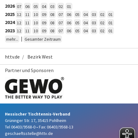
2026
07
06
05
04
03
02
01
2025
12
11
10
09
08
07
06
05
04
03
02
01
2024
12
11
10
09
08
07
06
05
04
03
02
01
2023
12
11
10
09
08
07
06
05
04
03
02
01
|
mehr...
Gesamter Zeitraum
httv.de
Bezirk West
Partner und Sponsoren
Hessischer Tischtennis-Verband
Grüninger Str. 17, 35415 Pohlheim
Tel 06403/9568-0
•
Fax: 06403/9568-13
geschaeftsstelle@httv.de