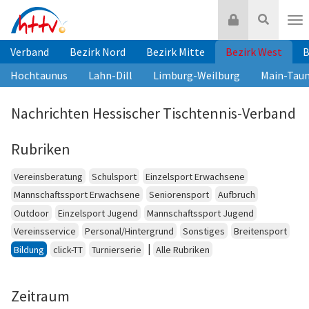
Zum
Login
Suche
Inhalt
Nav
springen
Verband
Bezirk Nord
Bezirk Mitte
Bezirk West
B
Hochtaunus
Lahn-Dill
Limburg-Weilburg
Main-Tau
Nachrichten Hessischer Tischtennis-Verband
Rubriken
Vereinsberatung
Schulsport
Einzelsport Erwachsene
Mannschaftssport Erwachsene
Seniorensport
Aufbruch
Outdoor
Einzelsport Jugend
Mannschaftssport Jugend
Vereinsservice
Personal/Hintergrund
Sonstiges
Breitensport
|
Bildung
click-TT
Turnierserie
Alle Rubriken
Zeitraum