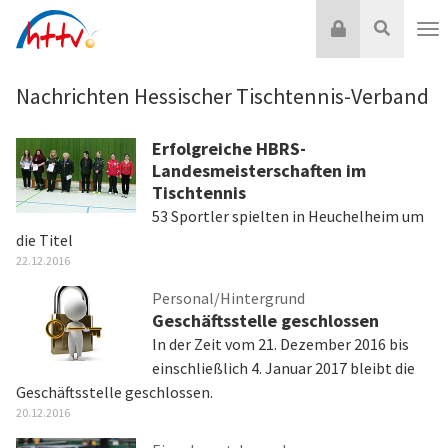
Zum
Login
Suche
Inhalt
Nav
springen
Nachrichten Hessischer Tischtennis-Verband
Erfolgreiche HBRS-
Landesmeisterschaften im
Tischtennis
53 Sportler spielten in Heuchelheim um
die Titel
22.12.2016
Personal/Hintergrund
Geschäftsstelle geschlossen
In der Zeit vom 21. Dezember 2016 bis
einschließlich 4. Januar 2017 bleibt die
Geschäftsstelle geschlossen.
20.12.2016