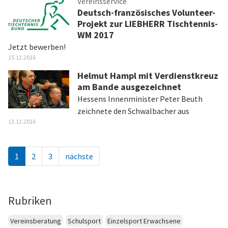
Vereinsservice
Deutsch-französisches Volunteer-
Projekt zur LIEBHERR Tischtennis-
WM 2017
Jetzt bewerben!
15.12.2016
Helmut Hampl mit Verdienstkreuz
am Bande ausgezeichnet
Hessens Innenminister Peter Beuth
zeichnete den Schwalbacher aus
13.12.2016
1
2
3
nächste
Rubriken
Vereinsberatung
Schulsport
Einzelsport Erwachsene