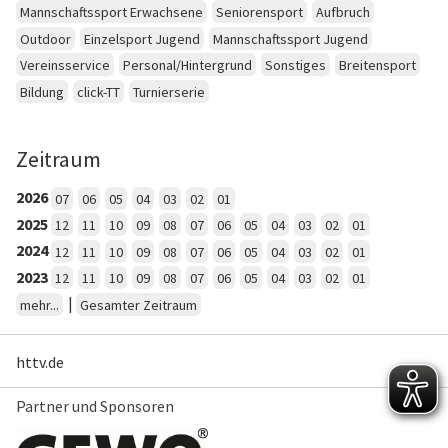
Mannschaftssport Erwachsene
Seniorensport
Aufbruch
Outdoor
Einzelsport Jugend
Mannschaftssport Jugend
Vereinsservice
Personal/Hintergrund
Sonstiges
Breitensport
Bildung
click-TT
Turnierserie
Zeitraum
2026
07
06
05
04
03
02
01
2025
12
11
10
09
08
07
06
05
04
03
02
01
2024
12
11
10
09
08
07
06
05
04
03
02
01
2023
12
11
10
09
08
07
06
05
04
03
02
01
|
mehr...
Gesamter Zeitraum
httv.de
Partner und Sponsoren