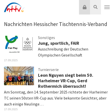
Zum
Login
Suche
Inhalt
Nav
springen
Nachrichten Hessischer Tischtennis-Verband
Sonstiges
Jung, sportlich, FAIR
Ausschreibung der Deutschen
Olympischen Gesellschaft
17.09.2025
Turnierserie
Leon Nguyen siegt beim 50.
Harheimer VR-Cup, Gerd
Rothermich überrascht!
Am Sonntag, den 14. September 2025 richtete der Harheimer
TC seinen 50sten VR-Cup aus. Viele bekannte Gesichter, aber
auch einige Neulinge…
17.09.2025