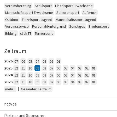
Vereinsberatung
Schulsport
Einzelsport Erwachsene
Mannschaftssport Erwachsene
Seniorensport
Aufbruch
Outdoor
Einzelsport Jugend
Mannschaftssport Jugend
Vereinsservice
Personal/Hintergrund
Sonstiges
Breitensport
Bildung
click-TT
Turnierserie
Zeitraum
2026
07
06
05
04
03
02
01
2025
12
11
10
09
08
07
06
05
04
03
02
01
2024
12
11
10
09
08
07
06
05
04
03
02
01
2023
12
11
10
09
08
07
06
05
04
03
02
01
|
mehr...
Gesamter Zeitraum
httv.de
Partner und Sponsoren