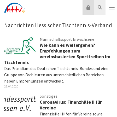
Zum
Login
Suche
Inhalt
Nav
springen
Nachrichten Hessischer Tischtennis-Verband
Mannschaftssport Erwachsene
Wie kann es weitergehen?
Empfehlungen zum
vereinsbasierten Sporttreiben im
Tischtennis
Das Präsidium des Deutschen Tischtennis-Bundes und eine
Gruppe von Fachleuten aus unterschiedlichen Bereichen
haben Empfehlungen entwickelt.
23.04.2020
Sonstiges
Coronavirus: Finanzhilfe II für
Vereine
Finanzielle Hilfen für Vereine sowie