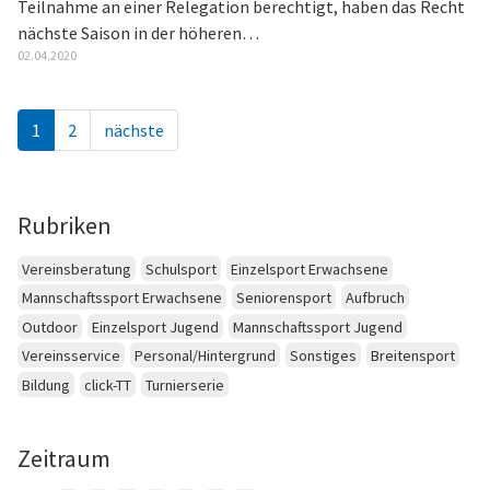
Teilnahme an einer Relegation berechtigt, haben das Recht
nächste Saison in der höheren…
02.04.2020
1
2
nächste
Rubriken
Vereinsberatung
Schulsport
Einzelsport Erwachsene
Mannschaftssport Erwachsene
Seniorensport
Aufbruch
Outdoor
Einzelsport Jugend
Mannschaftssport Jugend
Vereinsservice
Personal/Hintergrund
Sonstiges
Breitensport
Bildung
click-TT
Turnierserie
Zeitraum