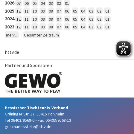
2026
07
06
05
04
03
02
01
2025
12
11
10
09
08
07
06
05
04
03
02
01
2024
12
11
10
09
08
07
06
05
04
03
02
01
2023
12
11
10
09
08
07
06
05
04
03
02
01
|
mehr...
Gesamter Zeitraum
httv.de
Partner und Sponsoren
Hessischer Tischtennis-Verband
Grüninger Str. 17, 35415 Pohlheim
Tel 06403/9568-0
•
Fax: 06403/9568-13
geschaeftsstelle@httv.de