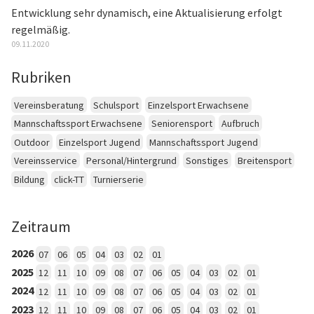
Entwicklung sehr dynamisch, eine Aktualisierung erfolgt
regelmäßig.
09.11.2020
Rubriken
Vereinsberatung
Schulsport
Einzelsport Erwachsene
Mannschaftssport Erwachsene
Seniorensport
Aufbruch
Outdoor
Einzelsport Jugend
Mannschaftssport Jugend
Vereinsservice
Personal/Hintergrund
Sonstiges
Breitensport
Bildung
click-TT
Turnierserie
Zeitraum
2026
07
06
05
04
03
02
01
2025
12
11
10
09
08
07
06
05
04
03
02
01
2024
12
11
10
09
08
07
06
05
04
03
02
01
2023
12
11
10
09
08
07
06
05
04
03
02
01