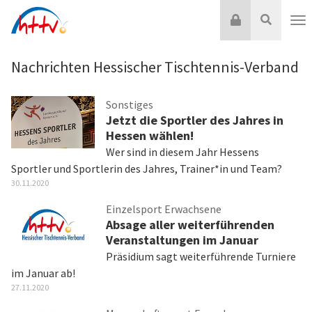
Zum
Login
Suche
Inhalt
Nav
springen
Nachrichten Hessischer Tischtennis-Verband
Sonstiges
Jetzt die Sportler des Jahres in
Hessen wählen!
Wer sind in diesem Jahr Hessens
Sportler und Sportlerin des Jahres, Trainer*in und Team?
30.11.2020
Einzelsport Erwachsene
Absage aller weiterführenden
Veranstaltungen im Januar
Präsidium sagt weiterführende Turniere
im Januar ab!
27.11.2020