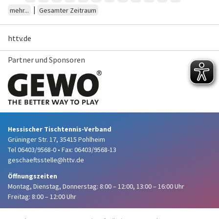
|
mehr...
Gesamter Zeitraum
httv.de
Partner und Sponsoren
Hessischer Tischtennis-Verband
Grüninger Str. 17, 35415 Pohlheim
Tel 06403/9568-0
•
Fax: 06403/9568-13
geschaeftsstelle@httv.de
Öffnungszeiten
Montag, Dienstag, Donnerstag:
8:00 – 12:00,
13:00 – 16:00 Uhr
Freitag: 8:00 – 12:00 Uhr