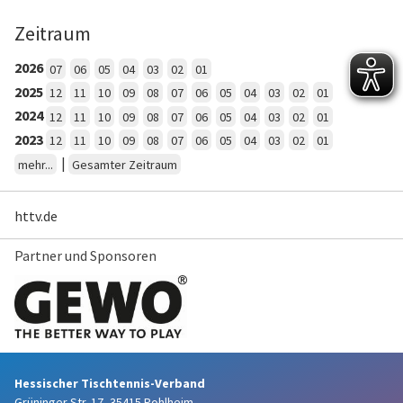
Zeitraum
2026
07
06
05
04
03
02
01
2025
12
11
10
09
08
07
06
05
04
03
02
01
2024
12
11
10
09
08
07
06
05
04
03
02
01
2023
12
11
10
09
08
07
06
05
04
03
02
01
|
mehr...
Gesamter Zeitraum
httv.de
Partner und Sponsoren
Hessischer Tischtennis-Verband
Grüninger Str. 17, 35415 Pohlheim