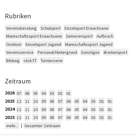
Rubriken
Vereinsberatung
Schulsport
Einzelsport Erwachsene
Mannschaftssport Erwachsene
Seniorensport
Aufbruch
Outdoor
Einzelsport Jugend
Mannschaftssport Jugend
Vereinsservice
Personal/Hintergrund
Sonstiges
Breitensport
Bildung
click-TT
Turnierserie
Zeitraum
2026
07
06
05
04
03
02
01
2025
12
11
10
09
08
07
06
05
04
03
02
01
2024
12
11
10
09
08
07
06
05
04
03
02
01
2023
12
11
10
09
08
07
06
05
04
03
02
01
|
mehr...
Gesamter Zeitraum