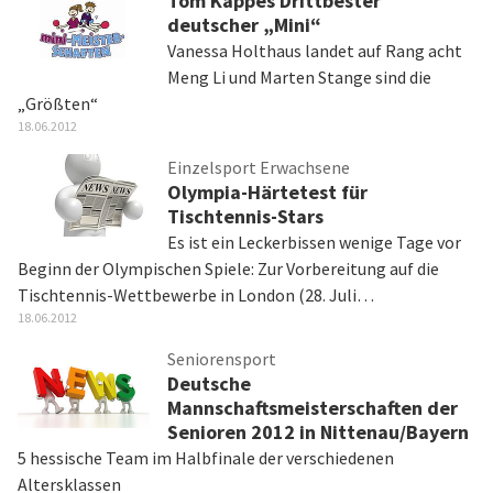
Tom Kappes Drittbester
deutscher „Mini“
Vanessa Holthaus landet auf Rang acht
Meng Li und Marten Stange sind die
„Größten“
18.06.2012
Einzelsport Erwachsene
Olympia-Härtetest für
Tischtennis-Stars
Es ist ein Leckerbissen wenige Tage vor
Beginn der Olympischen Spiele: Zur Vorbereitung auf die
Tischtennis-Wettbewerbe in London (28. Juli…
18.06.2012
Seniorensport
Deutsche
Mannschaftsmeisterschaften der
Senioren 2012 in Nittenau/Bayern
5 hessische Team im Halbfinale der verschiedenen
Altersklassen