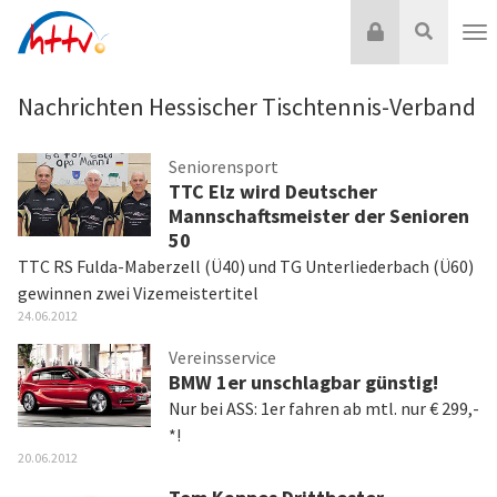
Zum
Login
Suche
Inhalt
Nav
springen
Nachrichten Hessischer Tischtennis-Verband
Seniorensport
TTC Elz wird Deutscher
Mannschaftsmeister der Senioren
50
TTC RS Fulda-Maberzell (Ü40) und TG Unterliederbach (Ü60)
gewinnen zwei Vizemeistertitel
24.06.2012
Vereinsservice
BMW 1er unschlagbar günstig!
Nur bei ASS: 1er fahren ab mtl. nur € 299,-
*!
20.06.2012