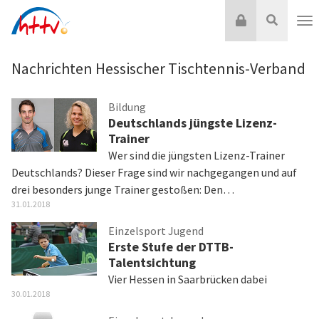
Zum
Login
Suche
Inhalt
Nav
springen
Nachrichten Hessischer Tischtennis-Verband
Bildung
Deutschlands jüngste Lizenz-
Trainer
Wer sind die jüngsten Lizenz-Trainer
Deutschlands? Dieser Frage sind wir nachgegangen und auf
drei besonders junge Trainer gestoßen: Den…
31.01.2018
Einzelsport Jugend
Erste Stufe der DTTB-
Talentsichtung
Vier Hessen in Saarbrücken dabei
30.01.2018