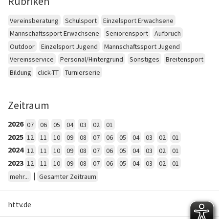
Rubriken
Vereinsberatung
Schulsport
Einzelsport Erwachsene
Mannschaftssport Erwachsene
Seniorensport
Aufbruch
Outdoor
Einzelsport Jugend
Mannschaftssport Jugend
Vereinsservice
Personal/Hintergrund
Sonstiges
Breitensport
Bildung
click-TT
Turnierserie
Zeitraum
2026
07
06
05
04
03
02
01
2025
12
11
10
09
08
07
06
05
04
03
02
01
2024
12
11
10
09
08
07
06
05
04
03
02
01
2023
12
11
10
09
08
07
06
05
04
03
02
01
|
mehr...
Gesamter Zeitraum
httv.de