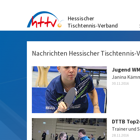
Zum
Inhalt
Hessischer
springen
Tischtennis-Verband
Nachrichten Hessischer Tischtennis-
Jugend WM
Janina Kämme
30.11.2016
DTTB Top2
Trainer und 
28.11.2016