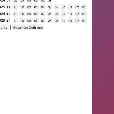
07
06
05
04
03
02
01
025
12
11
10
09
08
07
06
05
04
03
02
01
024
12
11
10
09
08
07
06
05
04
03
02
01
023
12
11
10
09
08
07
06
05
04
03
02
01
|
ehr...
Gesamter Zeitraum