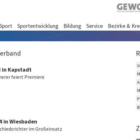
Sport
Sportentwicklung
Bildung
Service
Bezirke & Kre
Verband
R
V
 in Kapstadt
M
rer feiert Premiere
A
M
P
B
4 in Wiesbaden
Z
Schiedsrichter im Großeinsatz
2