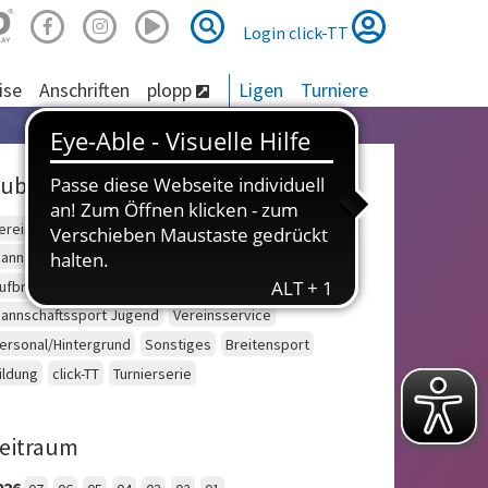
Suche
Suche
Login click-TT
ise
Anschriften
plopp
Ligen
Turniere
ubriken
ereinsberatung
Schulsport
Einzelsport Erwachsene
annschaftssport Erwachsene
Seniorensport
ufbruch
Outdoor
Einzelsport Jugend
annschaftssport Jugend
Vereinsservice
ersonal/Hintergrund
Sonstiges
Breitensport
ildung
click-TT
Turnierserie
eitraum
026