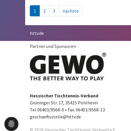
1
2
3
nächste
httv.de
Partner und Sponsoren
Hessischer Tischtennis-Verband
Grüninger Str. 17, 35415 Pohlheim
Tel 06403/9568-0
•
Fax: 06403/9568-13
geschaeftsstelle@httv.de
© 2026 Hessischer Tischtennis-Verband e.V.