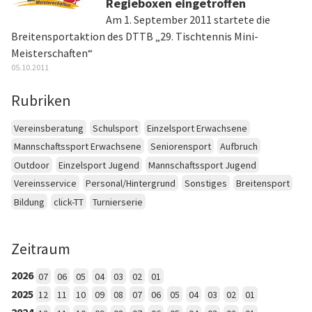
Regieboxen eingetroffen
Am 1. September 2011 startete die
Breitensportaktion des DTTB „29. Tischtennis Mini-
Meisterschaften“
05.10.2011
Rubriken
Vereinsberatung
Schulsport
Einzelsport Erwachsene
Mannschaftssport Erwachsene
Seniorensport
Aufbruch
Outdoor
Einzelsport Jugend
Mannschaftssport Jugend
Vereinsservice
Personal/Hintergrund
Sonstiges
Breitensport
Bildung
click-TT
Turnierserie
Zeitraum
2026
07
06
05
04
03
02
01
2025
12
11
10
09
08
07
06
05
04
03
02
01