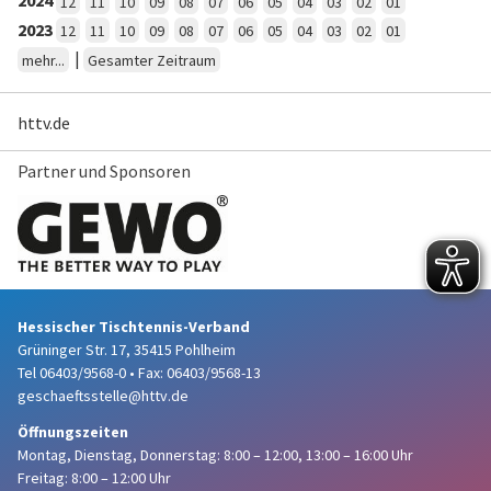
2024
12
11
10
09
08
07
06
05
04
03
02
01
2023
12
11
10
09
08
07
06
05
04
03
02
01
|
mehr...
Gesamter Zeitraum
httv.de
Partner und Sponsoren
Hessischer Tischtennis-Verband
Grüninger Str. 17, 35415 Pohlheim
Tel 06403/9568-0
•
Fax: 06403/9568-13
geschaeftsstelle@httv.de
Öffnungszeiten
Montag, Dienstag, Donnerstag:
8:00 – 12:00,
13:00 – 16:00 Uhr
Freitag: 8:00 – 12:00 Uhr