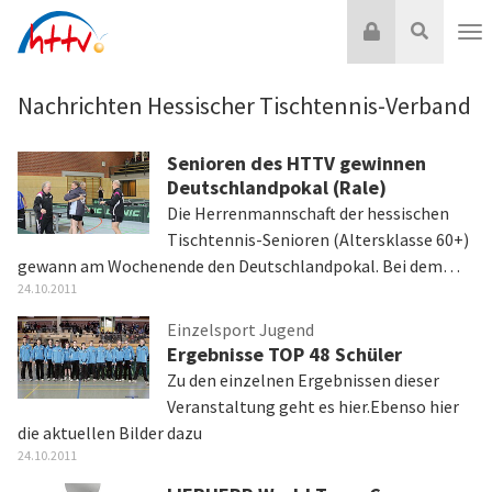
Zum
Login
Suche
Inhalt
Nav
springen
Nachrichten Hessischer Tischtennis-Verband
Senioren des HTTV gewinnen
Deutschlandpokal (Rale)
Die Herrenmannschaft der hessischen
Tischtennis-Senioren (Altersklasse 60+)
gewann am Wochenende den Deutschlandpokal. Bei dem…
24.10.2011
Einzelsport Jugend
Ergebnisse TOP 48 Schüler
Zu den einzelnen Ergebnissen dieser
Veranstaltung geht es hier.Ebenso hier
die aktuellen Bilder dazu
24.10.2011