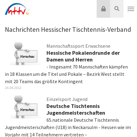
Zum
Login
Suche
Inhalt
Nav
springen
Nachrichten Hessischer Tischtennis-Verband
Mannschaftssport Erwachsene
Hessische Pokalendrunde der
Damen und Herren
- Insgesamt 70 Mannschaften kämpfen
in 18 Klassen um die Titel und Pokale – Bezirk West stellt
mit 20 Teams das größte Kontingent
26.04.2012
Einzelsport Jugend
Deutsche Tischtennis
Jugendmeisterschaften
65.nationale Deutsche Tischtennis
Jugendmeisterschaften (U18) in Neckarsulm - Hessen wie im
Vorjahr mit 14 Teilnehmern vertreten –