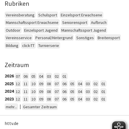
Rubriken
Vereinsberatung
Schulsport
Einzelsport Erwachsene
Mannschaftssport Erwachsene
Seniorensport
Aufbruch
Outdoor
Einzelsport Jugend
Mannschaftssport Jugend
Vereinsservice
Personal/Hintergrund
Sonstiges
Breitensport
Bildung
click-TT
Turnierserie
Zeitraum
2026
07
06
05
04
03
02
01
2025
12
11
10
09
08
07
06
05
04
03
02
01
2024
12
11
10
09
08
07
06
05
04
03
02
01
2023
12
11
10
09
08
07
06
05
04
03
02
01
|
mehr...
Gesamter Zeitraum
httv.de