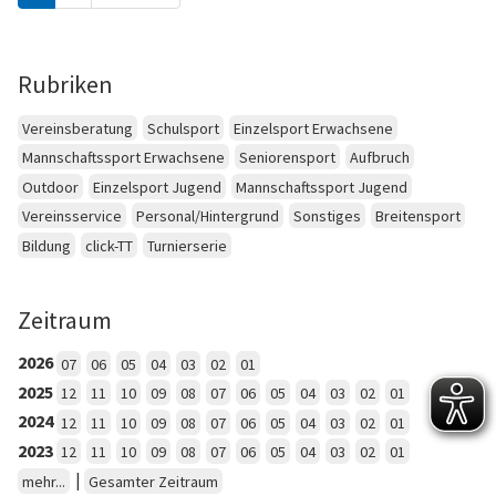
Rubriken
Vereinsberatung
Schulsport
Einzelsport Erwachsene
Mannschaftssport Erwachsene
Seniorensport
Aufbruch
Outdoor
Einzelsport Jugend
Mannschaftssport Jugend
Vereinsservice
Personal/Hintergrund
Sonstiges
Breitensport
Bildung
click-TT
Turnierserie
Zeitraum
2026
07
06
05
04
03
02
01
2025
12
11
10
09
08
07
06
05
04
03
02
01
2024
12
11
10
09
08
07
06
05
04
03
02
01
2023
12
11
10
09
08
07
06
05
04
03
02
01
|
mehr...
Gesamter Zeitraum