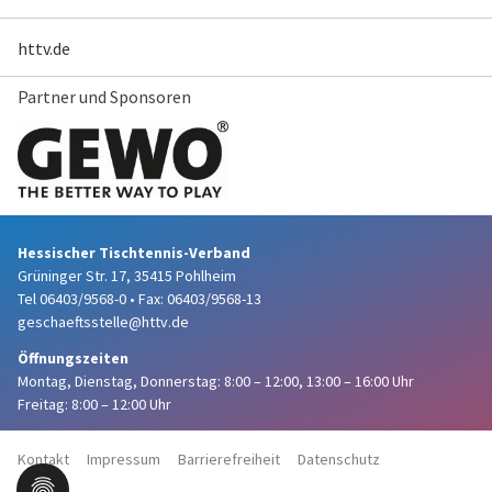
httv.de
Partner und Sponsoren
Hessischer Tischtennis-Verband
Grüninger Str. 17, 35415 Pohlheim
Tel 06403/9568-0
•
Fax: 06403/9568-13
geschaeftsstelle@httv.de
Öffnungszeiten
Montag, Dienstag, Donnerstag:
8:00 – 12:00,
13:00 – 16:00 Uhr
Freitag: 8:00 – 12:00 Uhr
Kontakt
Impressum
Barrierefreiheit
Datenschutz