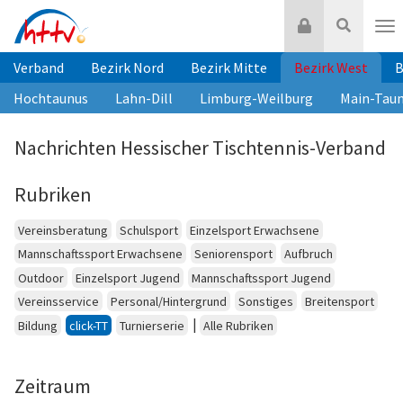
Zum
Login
Suche
Inhalt
Nav
springen
Verband
Bezirk Nord
Bezirk Mitte
Bezirk West
B
Hochtaunus
Lahn-Dill
Limburg-Weilburg
Main-Tau
Nachrichten Hessischer Tischtennis-Verband
Rubriken
Vereinsberatung
Schulsport
Einzelsport Erwachsene
Mannschaftssport Erwachsene
Seniorensport
Aufbruch
Outdoor
Einzelsport Jugend
Mannschaftssport Jugend
Vereinsservice
Personal/Hintergrund
Sonstiges
Breitensport
|
Bildung
click-TT
Turnierserie
Alle Rubriken
Zeitraum