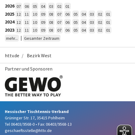
2026
07
06
05
04
03
02
01
2025
12
11
10
09
08
07
06
05
04
03
02
01
2024
12
11
10
09
08
07
06
05
04
03
02
01
2023
12
11
10
09
08
07
06
05
04
03
02
01
|
mehr...
Gesamter Zeitraum
httv.de
Bezirk West
Partner und Sponsoren
Hessischer Tischtennis-Verband
Grüninger Str. 17, 35415 Pohlheim
Tel 06403/9568-0
•
Fax: 06403/9568-13
geschaeftsstelle@httv.de