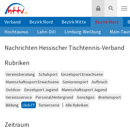
Zum
Login
Suche
Inhalt
Nav
springen
Verband
Bezirk Nord
Bezirk Mitte
Bezirk West
B
Hochtaunus
Lahn-Dill
Limburg-Weilburg
Main-Tau
Nachrichten Hessischer Tischtennis-Verband
Rubriken
Vereinsberatung
Schulsport
Einzelsport Erwachsene
Mannschaftssport Erwachsene
Seniorensport
Aufbruch
Outdoor
Einzelsport Jugend
Mannschaftssport Jugend
Vereinsservice
Personal/Hintergrund
Sonstiges
Breitensport
|
Bildung
click-TT
Turnierserie
Alle Rubriken
Zeitraum