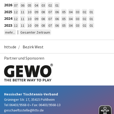
2026
07
06
05
04
03
02
01
2025
12
11
10
09
08
07
06
05
04
03
02
01
2024
12
11
10
09
08
07
06
05
04
03
02
01
2023
12
11
10
09
08
07
06
05
04
03
02
01
|
mehr...
Gesamter Zeitraum
httv.de
Bezirk West
Partner und Sponsoren
Hessischer Tischtennis-Verband
Grüninger Str. 17, 35415 Pohlheim
Tel 06403/9568-0
•
Fax: 06403/9568-13
geschaeftsstelle@httv.de