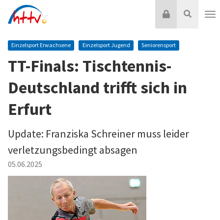
Zum
Login
Suche
Inhalt
Nav
springen
Einzelsport Erwachsene
Einzelsport Jugend
Seniorensport
TT-Finals: Tischtennis-
Deutschland trifft sich in
Erfurt
Update: Franziska Schreiner muss leider
verletzungsbedingt absagen
05.06.2025