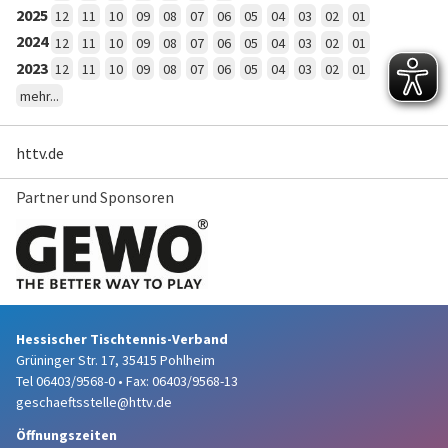
2025
12
11
10
09
08
07
06
05
04
03
02
01
2024
12
11
10
09
08
07
06
05
04
03
02
01
2023
12
11
10
09
08
07
06
05
04
03
02
01
mehr...
httv.de
Partner und Sponsoren
Hessischer Tischtennis-Verband
Grüninger Str. 17, 35415 Pohlheim
Tel 06403/9568-0
•
Fax: 06403/9568-13
geschaeftsstelle@httv.de
Öffnungszeiten