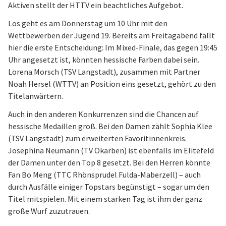
Aktiven stellt der HTTV ein beachtliches Aufgebot.
Los geht es am Donnerstag um 10 Uhr mit den
Wettbewerben der Jugend 19. Bereits am Freitagabend fällt
hier die erste Entscheidung: Im Mixed-Finale, das gegen 19:45
Uhr angesetzt ist, könnten hessische Farben dabei sein.
Lorena Morsch (TSV Langstadt), zusammen mit Partner
Noah Hersel (WTTV) an Position eins gesetzt, gehört zu den
Titelanwärtern.
Auch in den anderen Konkurrenzen sind die Chancen auf
hessische Medaillen groß. Bei den Damen zählt Sophia Klee
(TSV Langstadt) zum erweiterten Favoritinnenkreis.
Josephina Neumann (TV Okarben) ist ebenfalls im Elitefeld
der Damen unter den Top 8 gesetzt. Bei den Herren könnte
Fan Bo Meng (TTC Rhönsprudel Fulda-Maberzell) – auch
durch Ausfälle einiger Topstars begünstigt – sogar um den
Titel mitspielen. Mit einem starken Tag ist ihm der ganz
große Wurf zuzutrauen.