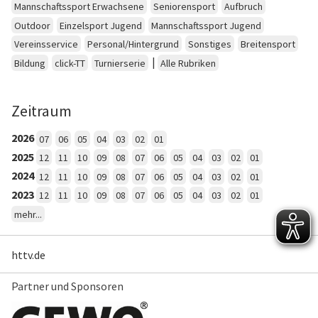
Mannschaftssport Erwachsene
Seniorensport
Aufbruch
Outdoor
Einzelsport Jugend
Mannschaftssport Jugend
Vereinsservice
Personal/Hintergrund
Sonstiges
Breitensport
|
Bildung
click-TT
Turnierserie
Alle Rubriken
Zeitraum
2026
07
06
05
04
03
02
01
2025
12
11
10
09
08
07
06
05
04
03
02
01
2024
12
11
10
09
08
07
06
05
04
03
02
01
2023
12
11
10
09
08
07
06
05
04
03
02
01
mehr...
httv.de
Partner und Sponsoren