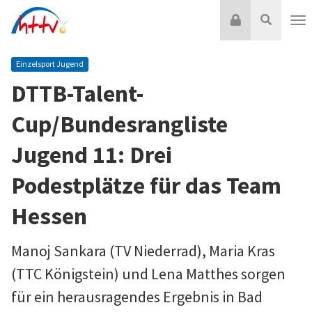
Zum
Login
Suche
Inhalt
Nav
springen
Einzelsport Jugend
DTTB-Talent-
Cup/Bundesrangliste
Jugend 11: Drei
Podestplätze für das Team
Hessen
Manoj Sankara (TV Niederrad), Maria Kras
(TTC Königstein) und Lena Matthes sorgen
für ein herausragendes Ergebnis in Bad