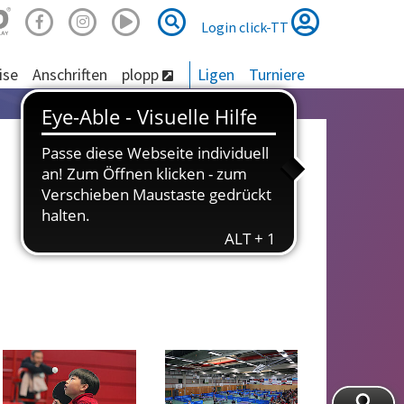
Suche
Suche
Login click-TT
ise
Anschriften
plopp
Ligen
Turniere