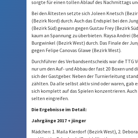
sorgte für einen tollen Ablauf des Nachmittags und 
Bei den Ältesten setzte sich Joleen Knetsch (Bezir
(Bezirk Nord) durch. Auch das Endspiel bei den Jun
(Bezirk Süd) gewann gegen Gustav Frey (Bezirk Süd)
kaum an Spannung zu überbieten. Raysa Andrei (Be
Burgwinkel (Bezirk West) durch. Das Finale der Jun
gegen Felipe Canovas Glawe (Bezirk West).
Durchführer des Verbandsentscheids war die TTG Voge
nur um den Auf- und Abbau der fast 20 Boxen und d
sich der Gastgeber. Neben der Turnierleitung stand
zählten. Da alle selbst aktiv sind oder waren, gab
sich komplett auf das Spielen konzentrieren. Auc
selten eingreifen.
Die Ergebnisse im Detail:
Jahrgänge 2017 + jünger
Mädchen: 1. Maila Kierdorf (Bezirk West), 2. Debor