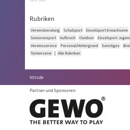
14.07.2026
Rubriken
Vereinsberatung
Schulsport
Einzelsport Erwachsene
Seniorensport
Aufbruch
Outdoor
Einzelsport Jugen
Vereinsservice
Personal/Hintergrund
Sonstiges
Bre
|
Turnierserie
Alle Rubriken
httv.de
Partner und Sponsoren