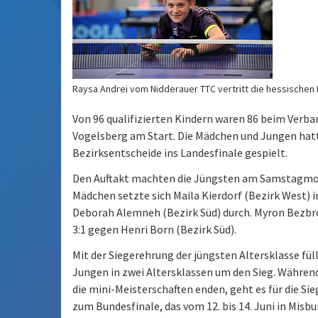
Raysa Andrei vom Nidderauer TTC vertritt die hessischen 
Von 96 qualifizierten Kindern waren 86 beim Verba
Vogelsberg am Start. Die Mädchen und Jungen hatten
Bezirksentscheide ins Landesfinale gespielt.
Den Auftakt machten die Jüngsten am Samstagmorg
Mädchen setzte sich Maila Kierdorf (Bezirk West)
Deborah Alemneh (Bezirk Süd) durch. Myron Bezbro
3:1 gegen Henri Born (Bezirk Süd).
Mit der Siegerehrung der jüngsten Altersklasse fül
Jungen in zwei Altersklassen um den Sieg. Währen
die mini-Meisterschaften enden, geht es für die Si
zum Bundesfinale, das vom 12. bis 14. Juni in Misbu