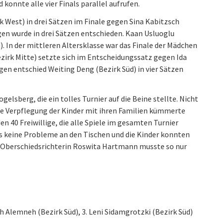
konnte alle vier Finals parallel aufrufen.
k West) in drei Sätzen im Finale gegen Sina Kabitzsch
gen wurde in drei Sätzen entschieden. Kaan Usluoglu
. In der mittleren Altersklasse war das Finale der Mädchen
zirk Mitte) setzte sich im Entscheidungssatz gegen Ida
gen entschied Weiting Deng (Bezirk Süd) in vier Sätzen
lsberg, die ein tolles Turnier auf die Beine stellte. Nicht
ie Verpflegung der Kinder mit ihren Familien kümmerte
en 40 Freiwillige, die alle Spiele im gesamten Turnier
 es keine Probleme an den Tischen und die Kinder konnten
h Oberschiedsrichterin Roswita Hartmann musste so nur
ah Alemneh (Bezirk Süd), 3. Leni Sidamgrotzki (Bezirk Süd)