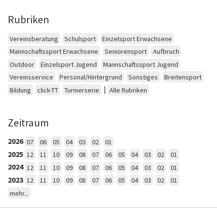
Rubriken
Vereinsberatung
Schulsport
Einzelsport Erwachsene
Mannschaftssport Erwachsene
Seniorensport
Aufbruch
Outdoor
Einzelsport Jugend
Mannschaftssport Jugend
Vereinsservice
Personal/Hintergrund
Sonstiges
Breitensport
|
Bildung
click-TT
Turnierserie
Alle Rubriken
Zeitraum
2026
07
06
05
04
03
02
01
2025
12
11
10
09
08
07
06
05
04
03
02
01
2024
12
11
10
09
08
07
06
05
04
03
02
01
2023
12
11
10
09
08
07
06
05
04
03
02
01
mehr...